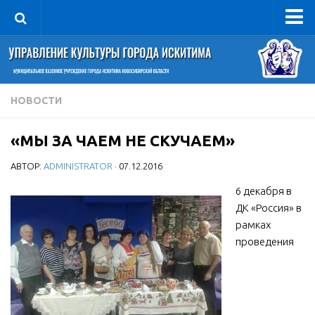
Управление
Руководитель
Сведения об организации
НОВОСТИ
Структура
«МЫ ЗА ЧАЕМ НЕ СКУЧАЕМ»
Книга почета культуры
АВТОР:
ADMINISTRATOR
· 07.12.2016
Фотогалерея
Документы
6 декабря в
ДК «Россия» в
Учредительные документы
рамках
Правовая база
проведения
Противодействие коррупции
Отчеты о деятельности
Учреждения культуры