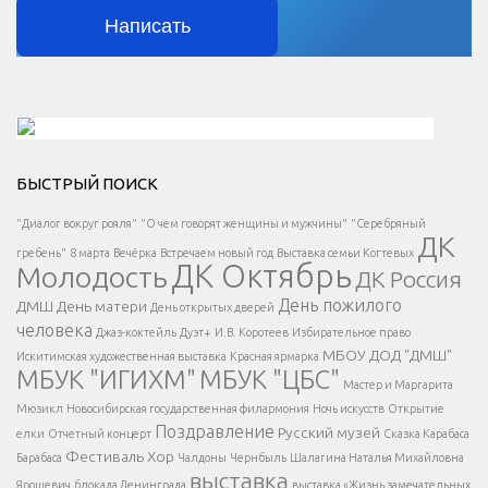
Написать
Решаем вместе</div > </div > </div >
БЫСТРЫЙ ПОИСК
Есть вопрос?
"Диалог вокруг рояля"
"О чем говорят женщины и мужчины"
"Серебряный
ДК
</span >
гребень"
8 марта
Вечёрка
Встречаем новый год
Выставка семьи Когтевых
ДК Октябрь
Молодость
ДК Россия
Напишите нам
</span >
День пожилого
ДМШ
День матери
День открытых дверей
</div >
человека
Джаз-коктейль
Дуэт+
И.В. Коротеев
Избирательное право
МБОУ ДОД "ДМШ"
Искитимская художественная выставка
Красная ярмарка
МБУК "ИГИХМ"
МБУК "ЦБС"
Написать
</div > </div >
Мастер и Маргарита
</div >
</button >
Мюзикл
Новосибирская государственная филармония
Ночь искусств
Открытие
</div >
Поздравление
Русский музей
елки
Отчетный концерт
Сказка Карабаса
Фестиваль
Хор
Барабаса
Чалдоны
Чернбыль
Шалагина Наталья Михайловна
выставка
Ярошевич
блокада Ленинграда
выставка «Жизнь замечательных