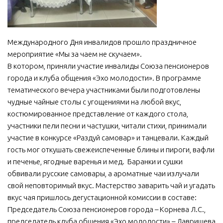
МБУ Дом культуры «Молодость»
МБУ Дом культуры «Октябрь»
Международного Дня инвалидов прошло праздничное
МБОУ ДО «Детская школа искусств»
мероприятие «Мы за чаем не скучаем».
МБОУ ДО «Детская музыкальная школа»
В котором, приняли участие инвалиды Союза пенсионеров
города и клуба общения «Эхо молодости». В программе
МБУК «Искитимский городской историко-художественный
тематического вечера участниками были подготовлены
музей»
чудные чайные столы с угощениями на любой вкус,
МБУ Парк культуры и отдыха им. И.В. Коротеева
костюмированное представление от каждого стола,
МБУК «Централизованная библиотечная система»
участники пели песни и частушки, читали стихи, принимали
участие в конкурсе «Раздуй самовар» и танцевали. Каждый
ДК «Россия»
гость мог откушать свежеиспеченные блины и пироги, вафли
Афиша
и печенье, ягодные варенья и мед. Баранки и сушки
обвивали русские самовары, а ароматные чаи излучали
Независимая оценка качества
свой неповторимый вкус. Мастерство заварить чай и угадать
Контакты
вкус чая пришлось дегустационной комиссии в составе:
Председатель Союза пенсионеров города – Корнева Л.С.,
председатель клуба общения «Эхо молодости» – Лаврищева