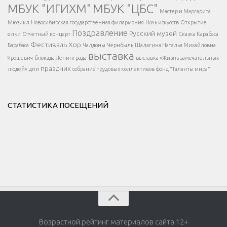
МБУК "ИГИХМ"
МБУК "ЦБС"
Написать
</div > </div >
Мастер и Маргарита
</div >
</button >
Мюзикл
Новосибирская государственная филармония
Ночь искусств
Открытие
</div >
Поздравление
Русский музей
елки
Отчетный концерт
Сказка Карабаса
Фестиваль
Хор
Барабаса
Чалдоны
Чернбыль
Шалагина Наталья Михайловна
выставка
Ярошевич
блокада Ленинграда
выставка «Жизнь замечательных
праздник
людей»
дпи
собрание трудовых коллективов
фонд "Таланты мира"
СТАТИСТИКА ПОСЕЩЕНИЙ
Возрастной рейтинг материалов сайта 12+