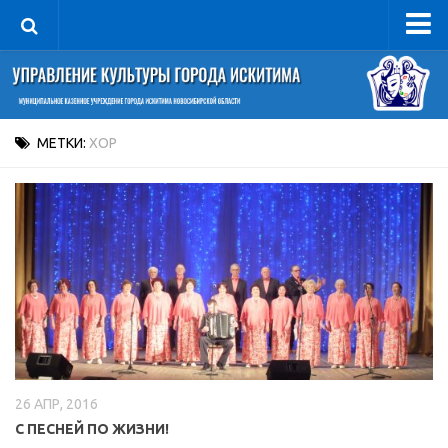
Управление
Руководитель
Сведения об организации
МЕТКИ:
ХОР
Структура
Книга почета культуры
Фотогалерея
Документы
Учредительные документы
Правовая база
Противодействие коррупции
26 АПР, 2016
Отчеты о деятельности
С ПЕСНЕЙ ПО ЖИЗНИ!
Учреждения культуры