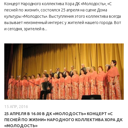
Концерт Народного коллектива Хора ДК «Молодость», «С
МБУ Дом культуры «Молодость»
песней по жизни!», состоялся 25 апреля на сцене Дома
культуры «Молодость». Выступления этого коллектива всегда
МБУ Дом культуры «Октябрь»
вызывает неизменный интерес у жителей нашего города. Вот
МБОУ ДО «Детская школа искусств»
и сегодня, зрителей в...
МБОУ ДО «Детская музыкальная школа»
МБУК «Искитимский городской историко-художественный
музей»
МБУ Парк культуры и отдыха им. И.В. Коротеева
МБУК «Централизованная библиотечная система»
ДК «Россия»
Афиша
Независимая оценка качества
15 АПР, 2016
Контакты
25 АПРЕЛЯ В 16.00 В ДК «МОЛОДОСТЬ» КОНЦЕРТ «С
ПЕСНЕЙ ПО ЖИЗНИ» НАРОДНОГО КОЛЛЕКТИВА ХОРА ДК
«МОЛОДОСТЬ»