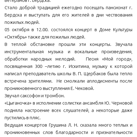
Ветеранов г. Бердска.
Стало доброй традицией ежегодно посещать пансионат г.
МБУ Дом культуры «Молодость»
Бердска и выступать для его жителей в дни чествования
МБУ Дом культуры «Октябрь»
пожилых людей.
МБОУ ДО «Детская школа искусств»
05 октября в 12.00. состоялся концерт в Доме Культуры
«Октябрь» также для пожилых людей.
МБОУ ДО «Детская музыкальная школа»
В теплой обстановке прошли эти концерты. Звучала
МБУК «Искитимский городской историко-художественный
инструментальная музыка и вокальные произведения,
музей»
обработки народных мелодий. Песня «Мой город»,
МБУ Парк культуры и отдыха им. И.В. Коротеева
посвященная 300 –летию г. Искитима, музыку к которой
написал преподаватель школы В. П. Щербаков была тепло
МБУК «Централизованная библиотечная система»
встречена зрителями. Не смолкали аплодисменты после
ДК «Россия»
проникновенного выступления Е. Чековой.
Звучал саксофон и тромбон.
Афиша
«Цыганочка» в исполнении солистки ансамбля Ю. Черновой
Независимая оценка качества
подняла настроение всех слушателей, а некоторые даже
пустились в пляс.
Контакты
Ведущая концертов Грушина Л. Н. сказала много теплых и
проникновенных слов благодарности и признательности