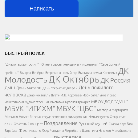
Написать
Решаем вместе</div > </div > </div >
БЫСТРЫЙ ПОИСК
Есть вопрос?
"Диалог вокруг рояля"
"О чем говорят женщины и мужчины"
"Серебряный
ДК
</span >
гребень"
8 марта
Вечёрка
Встречаем новый год
Выставка семьи Когтевых
ДК Октябрь
Молодость
ДК Россия
Напишите нам
</span >
День пожилого
ДМШ
День матери
День открытых дверей
</div >
человека
Джаз-коктейль
Дуэт+
И.В. Коротеев
Избирательное право
МБОУ ДОД "ДМШ"
Искитимская художественная выставка
Красная ярмарка
МБУК "ИГИХМ"
МБУК "ЦБС"
Написать
</div > </div >
Мастер и Маргарита
</div >
</button >
Мюзикл
Новосибирская государственная филармония
Ночь искусств
Открытие
</div >
Поздравление
Русский музей
елки
Отчетный концерт
Сказка Карабаса
Фестиваль
Хор
Барабаса
Чалдоны
Чернбыль
Шалагина Наталья Михайловна
выставка