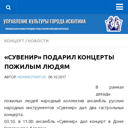
Управление
Руководитель
Сведения об организации
КОНЦЕРТ
/
НОВОСТИ
Структура
«СУВЕНИР» ПОДАРИЛ КОНЦЕРТЫ
Книга почета культуры
ПОЖИЛЫМ ЛЮДЯМ
Фотогалерея
АВТОР:
ADMINISTRATOR
· 06.10.2017
Документы
В рамках
Учредительные документы
декады
Правовая база
пожилых людей народный коллектив ансамбль русских
Противодействие коррупции
народных инструментов «Сувенир» дал два гастрольных
концерта.
Отчеты о деятельности
03.10. в 11.00 ансамбль «Сувенир» дал концерт в Доме
Учреждения культуры