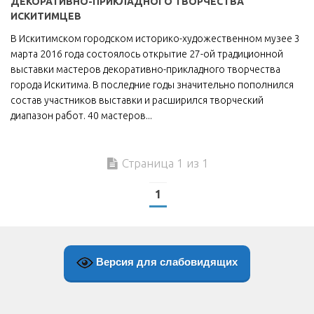
ДЕКОРАТИВНО-ПРИКЛАДНОГО ТВОРЧЕСТВА
ИСКИТИМЦЕВ
МБУ Дом культуры «Молодость»
В Искитимском городском историко-художественном музее 3
МБУ Дом культуры «Октябрь»
марта 2016 года состоялось открытие 27-ой традиционной
МБОУ ДО «Детская школа искусств»
выставки мастеров декоративно-прикладного творчества
города Искитима. В последние годы значительно пополнился
МБОУ ДО «Детская музыкальная школа»
состав участников выставки и расширился творческий
МБУК «Искитимский городской историко-художественный
диапазон работ. 40 мастеров...
музей»
МБУ Парк культуры и отдыха им. И.В. Коротеева
Страница 1 из 1
МБУК «Централизованная библиотечная система»
1
ДК «Россия»
Афиша
Независимая оценка качества
Версия для слабовидящих
Контакты