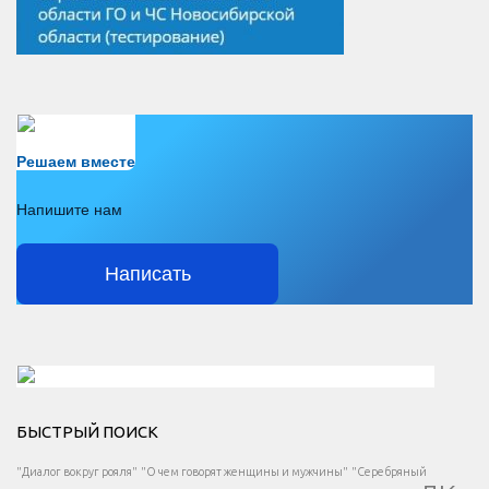
Есть вопрос?
Решаем вместе
Напишите нам
Написать
Решаем вместе</div > </div > </div >
БЫСТРЫЙ ПОИСК
Есть вопрос?
"Диалог вокруг рояля"
"О чем говорят женщины и мужчины"
"Серебряный
</span >