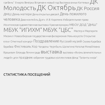
ДК
гребень"
8 марта
Вечёрка
Встречаем новый год
Выставка семьи Когтевых
ДК Октябрь
Молодость
ДК Россия
Напишите нам
</span >
День пожилого
ДМШ
День матери
День открытых дверей
</div >
человека
Джаз-коктейль
Дуэт+
И.В. Коротеев
Избирательное право
МБОУ ДОД "ДМШ"
Искитимская художественная выставка
Красная ярмарка
МБУК "ИГИХМ"
МБУК "ЦБС"
Написать
</div > </div >
Мастер и Маргарита
</div >
</button >
Мюзикл
Новосибирская государственная филармония
Ночь искусств
Открытие
</div >
Поздравление
Русский музей
елки
Отчетный концерт
Сказка Карабаса
Фестиваль
Хор
Барабаса
Чалдоны
Чернбыль
Шалагина Наталья Михайловна
выставка
Ярошевич
блокада Ленинграда
выставка «Жизнь замечательных
праздник
людей»
дпи
собрание трудовых коллективов
фонд "Таланты мира"
СТАТИСТИКА ПОСЕЩЕНИЙ