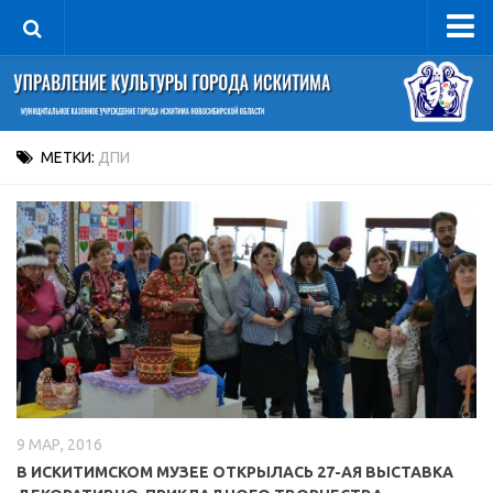
Управление
Руководитель
Сведения об организации
МЕТКИ:
ДПИ
Структура
Книга почета культуры
Фотогалерея
Документы
Учредительные документы
Правовая база
Противодействие коррупции
9 МАР, 2016
Отчеты о деятельности
В ИСКИТИМСКОМ МУЗЕЕ ОТКРЫЛАСЬ 27-АЯ ВЫСТАВКА
Учреждения культуры