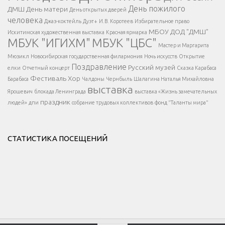
</span >
День пожилого
ДМШ
День матери
День открытых дверей
</div >
человека
Джаз-коктейль
Дуэт+
И.В. Коротеев
Избирательное право
МБОУ ДОД "ДМШ"
Искитимская художественная выставка
Красная ярмарка
МБУК "ИГИХМ"
МБУК "ЦБС"
Написать
</div > </div >
Мастер и Маргарита
</div >
</button >
Мюзикл
Новосибирская государственная филармония
Ночь искусств
Открытие
</div >
Поздравление
Русский музей
елки
Отчетный концерт
Сказка Карабаса
Фестиваль
Хор
Барабаса
Чалдоны
Чернбыль
Шалагина Наталья Михайловна
выставка
Ярошевич
блокада Ленинграда
выставка «Жизнь замечательных
праздник
людей»
дпи
собрание трудовых коллективов
фонд "Таланты мира"
СТАТИСТИКА ПОСЕЩЕНИЙ