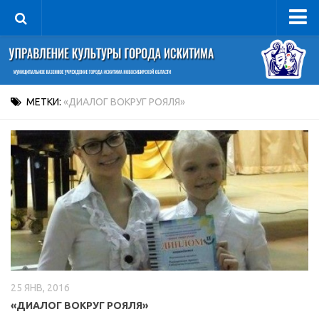
Управление
Руководитель
Сведения об организации
МЕТКИ:
«ДИАЛОГ ВОКРУГ РОЯЛЯ»
Структура
Книга почета культуры
Фотогалерея
Документы
Учредительные документы
Правовая база
Противодействие коррупции
25 ЯНВ, 2016
Отчеты о деятельности
«ДИАЛОГ ВОКРУГ РОЯЛЯ»
Учреждения культуры