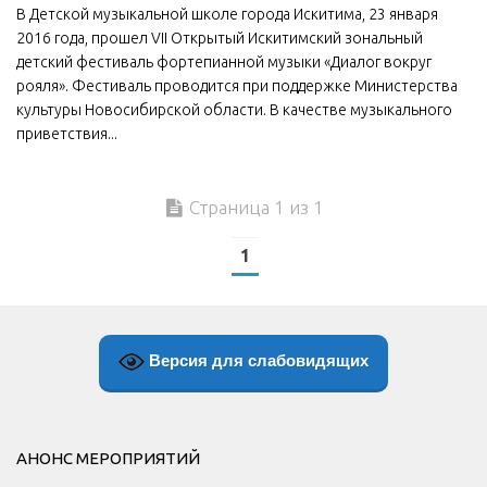
В Детской музыкальной школе города Искитима, 23 января
МБУ Дом культуры «Молодость»
2016 года, прошел VII Открытый Искитимский зональный
детский фестиваль фортепианной музыки «Диалог вокруг
МБУ Дом культуры «Октябрь»
рояля». Фестиваль проводится при поддержке Министерства
МБОУ ДО «Детская школа искусств»
культуры Новосибирской области. В качестве музыкального
приветствия...
МБОУ ДО «Детская музыкальная школа»
МБУК «Искитимский городской историко-художественный
музей»
Страница 1 из 1
МБУ Парк культуры и отдыха им. И.В. Коротеева
1
МБУК «Централизованная библиотечная система»
ДК «Россия»
Афиша
Версия для слабовидящих
Независимая оценка качества
Контакты
АНОНС МЕРОПРИЯТИЙ