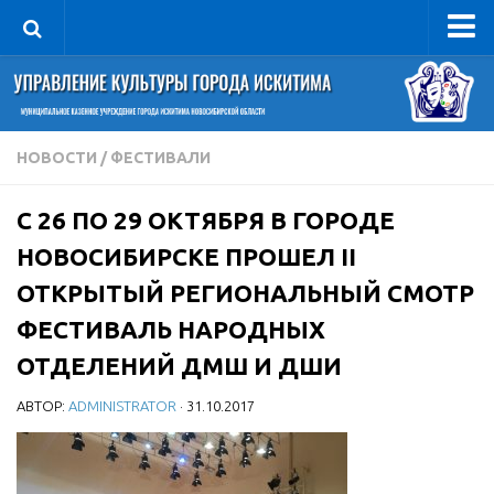
Управление
Руководитель
Сведения об организации
НОВОСТИ
/
ФЕСТИВАЛИ
Структура
С 26 ПО 29 ОКТЯБРЯ В ГОРОДЕ
Книга почета культуры
НОВОСИБИРСКЕ ПРОШЕЛ II
Фотогалерея
ОТКРЫТЫЙ РЕГИОНАЛЬНЫЙ СМОТР
Документы
ФЕСТИВАЛЬ НАРОДНЫХ
Учредительные документы
ОТДЕЛЕНИЙ ДМШ И ДШИ
Правовая база
АВТОР:
ADMINISTRATOR
· 31.10.2017
Противодействие коррупции
Отчеты о деятельности
Учреждения культуры