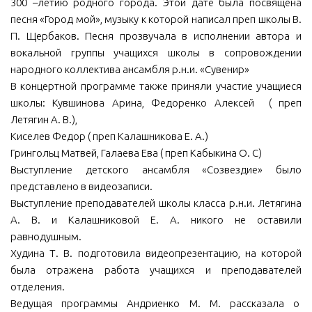
300 –летию родного города. Этой дате была посвящена
песня «Город мой», музыку к которой написал преп школы В.
П. Щербаков. Песня прозвучала в исполнении автора и
вокальной группы учащихся школы в сопровождении
народного коллектива ансамбля р.н.и. «Сувенир»
В концертной программе также приняли участие учащиеся
школы: Кувшинова Арина, Федоренко Алексей ( преп
Летягин А. В.),
Киселев Федор ( преп Калашникова Е. А.)
Грингольц Матвей, Галаева Ева ( преп Кабыкина О. С)
Выступление детского ансамбля «Созвездие» было
представлено в видеозаписи.
Выступление преподавателей школы класса р.н.и. Летягина
А. В. и Калашниковой Е. А. никого не оставили
равнодушным.
Худина Т. В. подготовила видеопрезентацию, на которой
была отражена работа учащихся и преподавателей
отделения.
Ведущая программы Андриенко М. М. рассказала о