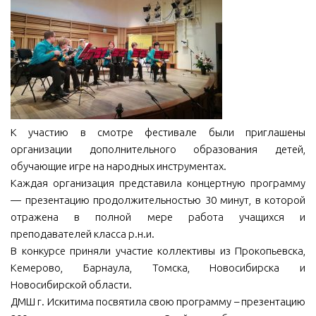
МБУ Дом культуры «Молодость»
МБУ Дом культуры «Октябрь»
МБОУ ДО «Детская школа искусств»
МБОУ ДО «Детская музыкальная школа»
МБУК «Искитимский городской историко-художественный
музей»
К участию в смотре фестивале были приглашены
организации дополнительного образования детей,
МБУ Парк культуры и отдыха им. И.В. Коротеева
обучающие игре на народных инструментах.
МБУК «Централизованная библиотечная система»
Каждая организация представила концертную программу
ДК «Россия»
— презентацию продолжительностью 30 минут, в которой
отражена в полной мере работа учащихся и
Афиша
преподавателей класса р.н.и.
Независимая оценка качества
В конкурсе приняли участие коллективы из Прокопьевска,
Кемерово, Барнаула, Томска, Новосибирска и
Контакты
Новосибирской области.
ДМШ г. Искитима посвятила свою программу – презентацию