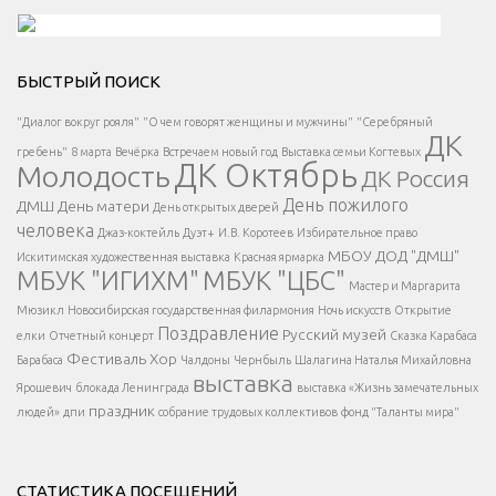
Решаем вместе</div > </div > </div >
БЫСТРЫЙ ПОИСК
Есть вопрос?
"Диалог вокруг рояля"
"О чем говорят женщины и мужчины"
"Серебряный
ДК
</span >
гребень"
8 марта
Вечёрка
Встречаем новый год
Выставка семьи Когтевых
ДК Октябрь
Молодость
ДК Россия
Напишите нам
</span >
День пожилого
ДМШ
День матери
День открытых дверей
</div >
человека
Джаз-коктейль
Дуэт+
И.В. Коротеев
Избирательное право
МБОУ ДОД "ДМШ"
Искитимская художественная выставка
Красная ярмарка
МБУК "ИГИХМ"
МБУК "ЦБС"
Написать
</div > </div >
Мастер и Маргарита
</div >
</button >
Мюзикл
Новосибирская государственная филармония
Ночь искусств
Открытие
</div >
Поздравление
Русский музей
елки
Отчетный концерт
Сказка Карабаса
Фестиваль
Хор
Барабаса
Чалдоны
Чернбыль
Шалагина Наталья Михайловна
выставка
Ярошевич
блокада Ленинграда
выставка «Жизнь замечательных
праздник
людей»
дпи
собрание трудовых коллективов
фонд "Таланты мира"
СТАТИСТИКА ПОСЕЩЕНИЙ