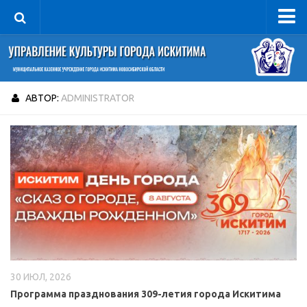
Управление
Руководитель
Сведения об организации
АВТОР:
ADMINISTRATOR
Структура
Книга почета культуры
Фотогалерея
Документы
Учредительные документы
Правовая база
Противодействие коррупции
30 ИЮЛ, 2026
Отчеты о деятельности
Программа празднования 309-летия города Искитима
Учреждения культуры