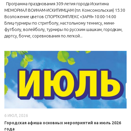
Программа празднования 309-летия города Искитима
МБУ Дом культуры «Молодость»
МЕМОРИАЛ ВОИНАМ-ИСКИТИМЦАМ (пл. Комсомольская) 15:30
Возложение цветов СПОРТКОМПЛЕКС «ЗАРЯ» 10:00-14:00
МБУ Дом культуры «Октябрь»
Блиц-турниры по стритболу, настольному теннису, мини-
МБОУ ДО «Детская школа искусств»
футболу, волейболу, турниры по русским шашкам, городкам,
дартсу, бочче, соревнования по легкой...
МБОУ ДО «Детская музыкальная школа»
МБУК «Искитимский городской историко-художественный
музей»
МБУ Парк культуры и отдыха им. И.В. Коротеева
МБУК «Централизованная библиотечная система»
ДК «Россия»
Афиша
Независимая оценка качества
Контакты
6 ИЮЛ, 2026
Городская афиша основных мероприятий на июль 2026
года