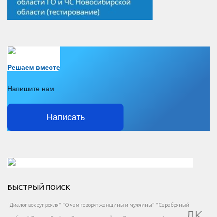
Есть вопрос?
Решаем вместе
Напишите нам
Написать
Решаем вместе</div > </div > </div >
БЫСТРЫЙ ПОИСК
Есть вопрос?
"Диалог вокруг рояля"
"О чем говорят женщины и мужчины"
"Серебряный
ДК
</span >