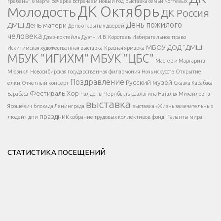
гребень"
8 марта
Вечёрка
Встречаем новый год
Выставка семьи Когтевых
ДК Октябрь
Молодость
ДК Россия
Напишите нам
</span >
День пожилого
ДМШ
День матери
День открытых дверей
</div >
человека
Джаз-коктейль
Дуэт+
И.В. Коротеев
Избирательное право
МБОУ ДОД "ДМШ"
Искитимская художественная выставка
Красная ярмарка
МБУК "ИГИХМ"
МБУК "ЦБС"
Написать
</div > </div >
Мастер и Маргарита
</div >
</button >
Мюзикл
Новосибирская государственная филармония
Ночь искусств
Открытие
</div >
Поздравление
Русский музей
елки
Отчетный концерт
Сказка Карабаса
Фестиваль
Хор
Барабаса
Чалдоны
Чернбыль
Шалагина Наталья Михайловна
выставка
Ярошевич
блокада Ленинграда
выставка «Жизнь замечательных
праздник
людей»
дпи
собрание трудовых коллективов
фонд "Таланты мира"
СТАТИСТИКА ПОСЕЩЕНИЙ