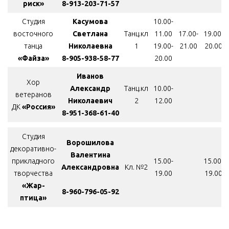
риск»
8-913-203-71-57
Студия
Касумова
10.00-
восточного
Светлана
Танц.кл
11.00
17.00-
19.00-
танца
Николаевна
1
19.00-
21.00
20.00
«Файза»
8-
905-938-58-77
20.00
Иванов
Хор
Александр
Танц.кл
10.00-
ветеранов
Николаевич
2
12.00
ДК
«Россия»
8-951-368-61-40
Студия
Ворошилова
декоративно-
Валентина
прикладного
15.00-
15.00-
Александровна
Кл. №2
творчества
19.00
19.00
«Жар-
8-960-796-05-92
птица»