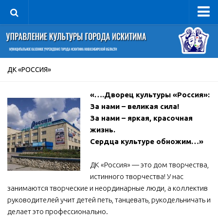
Управление
Руководитель
Сведения об организации
ДК «РОССИЯ»
Структура
«….Дворец культуры «Россия»:
Книга почета культуры
За нами – великая сила!
Фотогалерея
За нами – яркая, красочная
жизнь.
Документы
Сердца культуре обножим…»
Учредительные документы
ДК «Россия» — это дом творчества,
Правовая база
истинного творчества! У нас
Противодействие коррупции
занимаются творческие и неординарные люди, а коллектив
Отчеты о деятельности
руководителей учит детей петь, танцевать, рукодельничать и
делает это профессионально.
Учреждения культуры