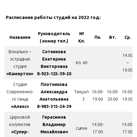
Расписание
работы студий на 2022 год:
Руководитель
№
Название
Пн.
Вт.
Ср.
( номер тел.)
Кл.
Вокально –
Сотникова
14.00
эстрадная
Екатерина
Кл. 40
–
студия
Викторовна
19.00
«Камертон»
8-923-125-39-20
Студия
Плотникова
Современно-
Александра
Танц.кл
16.00-
16.00-
16.00-
го танца
Анатольевна
3
19.00
20.00
19.00
«Алекс»
8-983-315-24-39
Цирковой
Герасимов
коллектив
Владимир
14.00-
14.00-
сцена
«Супер-
Михайлович
17.00
17.00