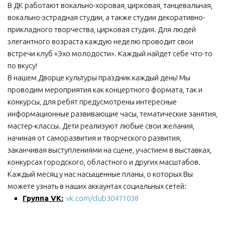
В ДК работают вокально-хоровая, цирковая, танцевальная,
МБУ Дом культуры «Молодость»
вокально-эстрадная студии, а также студии декоративно-
прикладного творчества, цирковая студия. Для людей
МБУ Дом культуры «Октябрь»
элегантного возраста каждую неделю проводит свои
МБОУ ДО «Детская школа искусств»
встречи клуб «Эхо молодости». Каждый найдет себе что-то
МБОУ ДО «Детская музыкальная школа»
по вкусу!
В нашем Дворце культуры праздник каждый день! Мы
МБУК «Искитимский городской историко-художественный
проводим мероприятия как концертного формата, так и
музей»
конкурсы, для ребят предусмотрены интересные
МБУ Парк культуры и отдыха им. И.В. Коротеева
информационные развивающие часы, тематические занятия,
МБУК «Централизованная библиотечная система»
мастер-классы. Дети реализуют любые свои желания,
начиная от саморазвития и творческого развития,
ДК «Россия»
заканчивая выступлениями на сцене, участием в выставках,
Афиша
конкурсах городского, областного и других масштабов.
Каждый месяц у нас насыщенные планы, о которых Вы
Независимая оценка качества
можете узнать в наших аккаунтах социальных сетей:
Контакты
Группа VK:
vk.com/club30471038