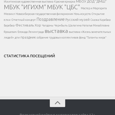
МБОУ ДОД "ДМШ"
Искитимская художественная выставка
Красная ярмарка
МБУК "ИГИХМ"
МБУК "ЦБС"
Написать
</div > </div >
Мастер и Маргарита
</div >
</button >
Мюзикл
Новосибирская государственная филармония
Ночь искусств
Открытие
</div >
Поздравление
Русский музей
елки
Отчетный концерт
Сказка Карабаса
Фестиваль
Хор
Барабаса
Чалдоны
Чернбыль
Шалагина Наталья Михайловна
выставка
Ярошевич
блокада Ленинграда
выставка «Жизнь замечательных
праздник
людей»
дпи
собрание трудовых коллективов
фонд "Таланты мира"
СТАТИСТИКА ПОСЕЩЕНИЙ
Возрастной рейтинг материалов сайта 12+