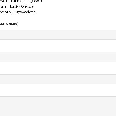
ail.ru, kultisk_buh@nso.ru
il.ru, kultisk@nso.ru
buhcentr2018@yandex.ru
язательно)