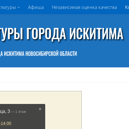
ультуры
Афиша
Независимая оценка качества
К