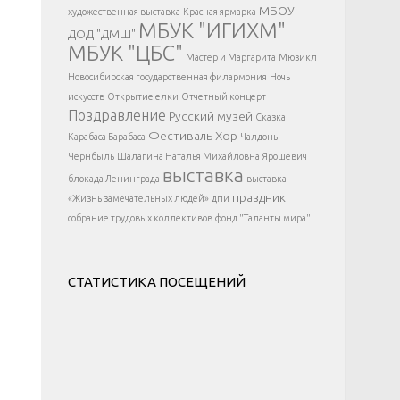
</div >
МБОУ
художественная выставка
Красная ярмарка
МБУК "ИГИХМ"
ДОД "ДМШ"
МБУК "ЦБС"
Мастер и Маргарита
Мюзикл
Новосибирская государственная филармония
Ночь
искусств
Открытие елки
Отчетный концерт
Поздравление
Русский музей
Сказка
Фестиваль
Хор
Карабаса Барабаса
Чалдоны
Чернбыль
Шалагина Наталья Михайловна
Ярошевич
выставка
блокада Ленинграда
выставка
праздник
«Жизнь замечательных людей»
дпи
собрание трудовых коллективов
фонд "Таланты мира"
СТАТИСТИКА ПОСЕЩЕНИЙ