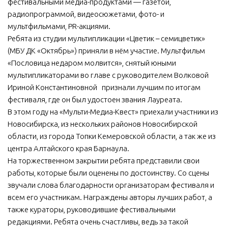
фестивальными медиа-продуктами — газетой,
радиопрограммой, видеосюжетами, фото- и
МБУ Дом культуры «Молодость»
мультфильмами, PR-акциями.
МБУ Дом культуры «Октябрь»
Ребята из студии мультипликации «Цветик – семицветик»
МБОУ ДО «Детская школа искусств»
(МБУ ДК «Октябрь») приняли в нём участие. Мультфильм
«Пословица недаром молвится», снятый юными
МБОУ ДО «Детская музыкальная школа»
мультипликаторами во главе с руководителем Волковой
МБУК «Искитимский городской историко-художественный
Ириной Константиновной признали лучшим по итогам
музей»
фестиваля, где он был удостоен звания Лауреата.
МБУ Парк культуры и отдыха им. И.В. Коротеева
В этом году на «Мульти-Медиа-Квест» приехали участники из
Новосибирска, из нескольких районов Новосибирской
МБУК «Централизованная библиотечная система»
области, из города Топки Кемеровской области, а так же из
ДК «Россия»
центра Алтайского края Барнаула.
Афиша
На торжественном закрытии ребята представили свои
работы, которые были оценены по достоинству. Со сцены
Независимая оценка качества
звучали слова благодарности организаторам фестиваля и
Контакты
всем его участникам. Награждены авторы лучших работ, а
также кураторы, руководившие фестивальными
редакциями. Ребята очень счастливы, ведь за такой