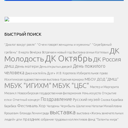
Решаем вместе</div > </div > </div >
БЫСТРЫЙ ПОИСК
Есть вопрос?
"Диалог вокруг рояля"
"О чем говорят женщины и мужчины"
"Серебряный
ДК
</span >
гребень"
8 марта
Вечёрка
Встречаем новый год
Выставка семьи Когтевых
ДК Октябрь
Молодость
ДК Россия
Напишите нам
</span >
День пожилого
ДМШ
День матери
День открытых дверей
</div >
человека
Джаз-коктейль
Дуэт+
И.В. Коротеев
Избирательное право
МБОУ ДОД "ДМШ"
Искитимская художественная выставка
Красная ярмарка
МБУК "ИГИХМ"
МБУК "ЦБС"
Написать
</div > </div >
Мастер и Маргарита
</div >
</button >
Мюзикл
Новосибирская государственная филармония
Ночь искусств
Открытие
</div >
Поздравление
Русский музей
елки
Отчетный концерт
Сказка Карабаса
Фестиваль
Хор
Барабаса
Чалдоны
Чернбыль
Шалагина Наталья Михайловна
выставка
Ярошевич
блокада Ленинграда
выставка «Жизнь замечательных
праздник
людей»
дпи
собрание трудовых коллективов
фонд "Таланты мира"