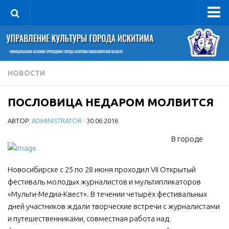
Управление
Руководитель
Сведения об организации
НОВОСТИ
Структура
ПОСЛОВИЦА НЕДАРОМ МОЛВИТСЯ
Книга почета культуры
АВТОР:
ADMINISTRATOR
· 30.06.2016
Фотогалерея
Документы
В городе
Учредительные документы
Новосибирске с 25 по 28 июня проходил VII Открытый
Правовая база
фестиваль молодых журналистов и мультипликаторов
Противодействие коррупции
«Мульти-Медиа-Квест». В течении четырёх фестивальных
дней участников ждали творческие встречи с журналистами
Отчеты о деятельности
и путешественниками, совместная работа над
Учреждения культуры