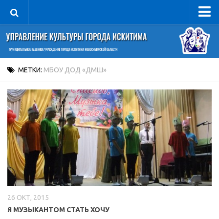
Управление
Руководитель
Сведения об организации
МЕТКИ:
МБОУ ДОД «ДМШ»
Структура
Книга почета культуры
Фотогалерея
Документы
Учредительные документы
Правовая база
Противодействие коррупции
26 ОКТ, 2015
Отчеты о деятельности
Я МУЗЫКАНТОМ СТАТЬ ХОЧУ
Учреждения культуры