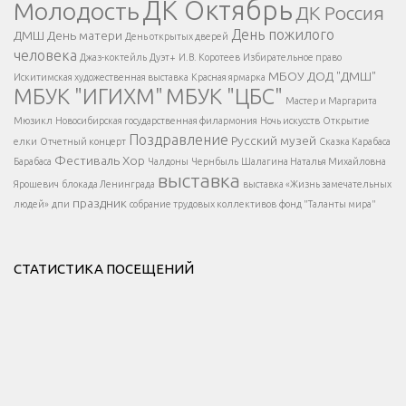
ДК Октябрь
Молодость
ДК Россия
Напишите нам
</span >
День пожилого
ДМШ
День матери
День открытых дверей
</div >
человека
Джаз-коктейль
Дуэт+
И.В. Коротеев
Избирательное право
МБОУ ДОД "ДМШ"
Искитимская художественная выставка
Красная ярмарка
МБУК "ИГИХМ"
МБУК "ЦБС"
Написать
</div > </div >
Мастер и Маргарита
</div >
</button >
Мюзикл
Новосибирская государственная филармония
Ночь искусств
Открытие
</div >
Поздравление
Русский музей
елки
Отчетный концерт
Сказка Карабаса
Фестиваль
Хор
Барабаса
Чалдоны
Чернбыль
Шалагина Наталья Михайловна
выставка
Ярошевич
блокада Ленинграда
выставка «Жизнь замечательных
праздник
людей»
дпи
собрание трудовых коллективов
фонд "Таланты мира"
СТАТИСТИКА ПОСЕЩЕНИЙ