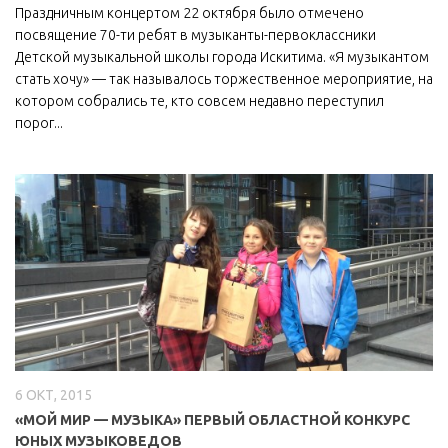
Праздничным концертом 22 октября было отмечено
МБУ Дом культуры «Молодость»
посвящение 70-ти ребят в музыканты-первоклассники
Детской музыкальной школы города Искитима. «Я музыкантом
МБУ Дом культуры «Октябрь»
стать хочу» — так называлось торжественное мероприятие, на
МБОУ ДО «Детская школа искусств»
котором собрались те, кто совсем недавно переступил
порог...
МБОУ ДО «Детская музыкальная школа»
МБУК «Искитимский городской историко-художественный
музей»
МБУ Парк культуры и отдыха им. И.В. Коротеева
МБУК «Централизованная библиотечная система»
ДК «Россия»
Афиша
Независимая оценка качества
Контакты
6 ОКТ, 2015
«МОЙ МИР — МУЗЫКА» ПЕРВЫЙ ОБЛАСТНОЙ КОНКУРС
ЮНЫХ МУЗЫКОВЕДОВ