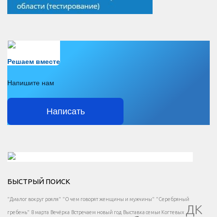
Есть вопрос?
Решаем вместе
Напишите нам
Написать
Решаем вместе</div > </div > </div >
БЫСТРЫЙ ПОИСК
Есть вопрос?
"Диалог вокруг рояля"
"О чем говорят женщины и мужчины"
"Серебряный
ДК
</span >
гребень"
8 марта
Вечёрка
Встречаем новый год
Выставка семьи Когтевых