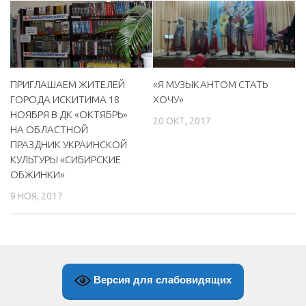
МБУ Дом культуры «Молодость»
МБУ Дом культуры «Октябрь»
МБОУ ДО «Детская школа искусств»
«Я МУЗЫКАНТОМ СТАТЬ
ПРИГЛАШАЕМ ЖИТЕЛЕЙ
МБОУ ДО «Детская музыкальная школа»
ХОЧУ»
ГОРОДА ИСКИТИМА 18
МБУК «Искитимский городской историко-художественный
НОЯБРЯ В ДК «ОКТЯБРЬ»
20 ОКТ, 2017
музей»
НА ОБЛАСТНОЙ
ПРАЗДНИК УКРАИНСКОЙ
МБУ Парк культуры и отдыха им. И.В. Коротеева
КУЛЬТУРЫ «СИБИРСКИЕ
МБУК «Централизованная библиотечная система»
ОБЖИНКИ»
ДК «Россия»
9 НОЯ, 2017
Афиша
Независимая оценка качества
Контакты
Версия для слабовидящих