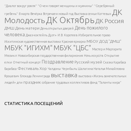
Есть вопрос?
"Диалог вокруг рояля"
"О чем говорят женщины и мужчины"
"Серебряный
ДК
</span >
гребень"
8 марта
Вечёрка
Встречаем новый год
Выставка семьи Когтевых
ДК Октябрь
Молодость
ДК Россия
Напишите нам
</span >
День пожилого
ДМШ
День матери
День открытых дверей
</div >
человека
Джаз-коктейль
Дуэт+
И.В. Коротеев
Избирательное право
МБОУ ДОД "ДМШ"
Искитимская художественная выставка
Красная ярмарка
МБУК "ИГИХМ"
МБУК "ЦБС"
Написать
</div > </div >
Мастер и Маргарита
</div >
</button >
Мюзикл
Новосибирская государственная филармония
Ночь искусств
Открытие
</div >
Поздравление
Русский музей
елки
Отчетный концерт
Сказка Карабаса
Фестиваль
Хор
Барабаса
Чалдоны
Чернбыль
Шалагина Наталья Михайловна
выставка
Ярошевич
блокада Ленинграда
выставка «Жизнь замечательных
праздник
людей»
дпи
собрание трудовых коллективов
фонд "Таланты мира"
СТАТИСТИКА ПОСЕЩЕНИЙ