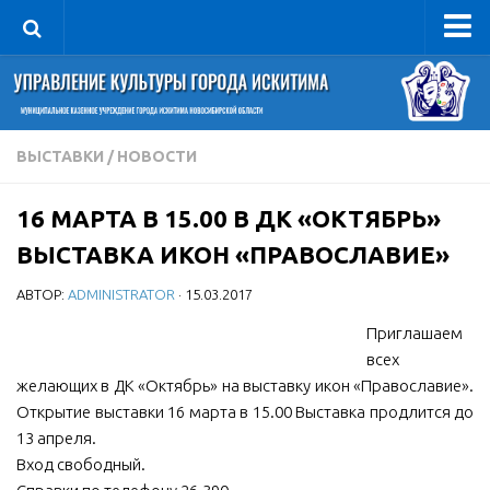
Управление
Руководитель
Сведения об организации
ВЫСТАВКИ
/
НОВОСТИ
Структура
16 МАРТА В 15.00 В ДК «ОКТЯБРЬ»
Книга почета культуры
ВЫСТАВКА ИКОН «ПРАВОСЛАВИЕ»
Фотогалерея
АВТОР:
ADMINISTRATOR
· 15.03.2017
Документы
Приглашаем
Учредительные документы
всех
Правовая база
желающих в ДК «Октябрь» на выставку икон «Православие».
Противодействие коррупции
Открытие выставки 16 марта в 15.00 Выставка продлится до
13 апреля.
Отчеты о деятельности
Вход свободный.
Учреждения культуры