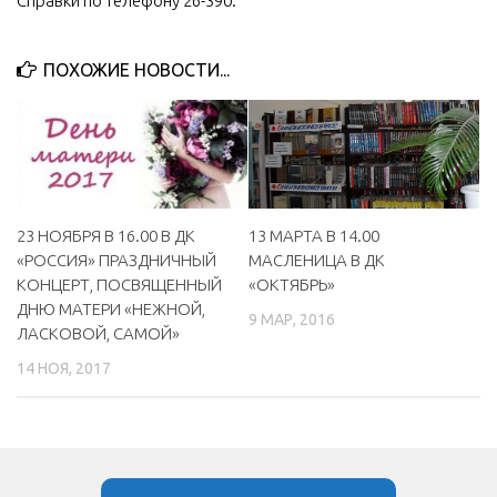
Справки по телефону 26-390.
МБУ Дом культуры «Молодость»
МБУ Дом культуры «Октябрь»
ПОХОЖИЕ НОВОСТИ...
МБОУ ДО «Детская школа искусств»
МБОУ ДО «Детская музыкальная школа»
МБУК «Искитимский городской историко-художественный
музей»
23 НОЯБРЯ В 16.00 В ДК
13 МАРТА В 14.00
МБУ Парк культуры и отдыха им. И.В. Коротеева
«РОССИЯ» ПРАЗДНИЧНЫЙ
МАСЛЕНИЦА В ДК
МБУК «Централизованная библиотечная система»
КОНЦЕРТ, ПОСВЯЩЕННЫЙ
«ОКТЯБРЬ»
ДНЮ МАТЕРИ «НЕЖНОЙ,
ДК «Россия»
9 МАР, 2016
ЛАСКОВОЙ, САМОЙ»
Афиша
14 НОЯ, 2017
Независимая оценка качества
Контакты