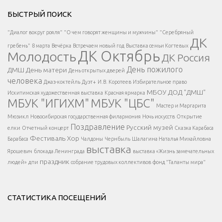
Решаем вместе</div > </div > </div >
БЫСТРЫЙ ПОИСК
Есть вопрос?
"Диалог вокруг рояля"
"О чем говорят женщины и мужчины"
"Серебряный
ДК
</span >
гребень"
8 марта
Вечёрка
Встречаем новый год
Выставка семьи Когтевых
ДК Октябрь
Молодость
ДК Россия
Напишите нам
</span >
День пожилого
ДМШ
День матери
День открытых дверей
</div >
человека
Джаз-коктейль
Дуэт+
И.В. Коротеев
Избирательное право
МБОУ ДОД "ДМШ"
Искитимская художественная выставка
Красная ярмарка
МБУК "ИГИХМ"
МБУК "ЦБС"
Написать
</div > </div >
Мастер и Маргарита
</div >
</button >
Мюзикл
Новосибирская государственная филармония
Ночь искусств
Открытие
</div >
Поздравление
Русский музей
елки
Отчетный концерт
Сказка Карабаса
Фестиваль
Хор
Барабаса
Чалдоны
Чернбыль
Шалагина Наталья Михайловна
выставка
Ярошевич
блокада Ленинграда
выставка «Жизнь замечательных
праздник
людей»
дпи
собрание трудовых коллективов
фонд "Таланты мира"
СТАТИСТИКА ПОСЕЩЕНИЙ