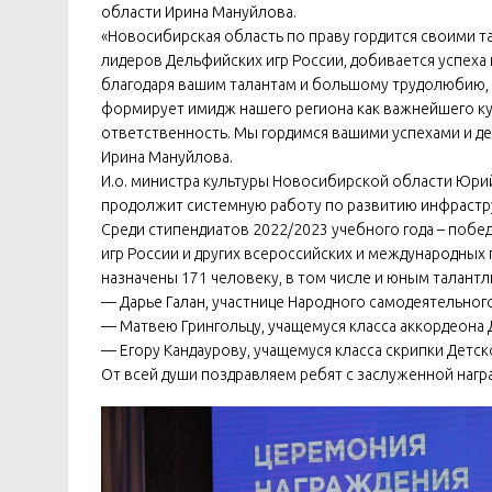
области Ирина Мануйлова.
«Новосибирская область по праву гордится своими т
лидеров Дельфийских игр России, добивается успеха
благодаря вашим талантам и большому трудолюбию, а
формирует имидж нашего региона как важнейшего кул
ответственность. Мы гордимся вашими успехами и дел
Ирина Мануйлова.
И.о. министра культуры Новосибирской области Юрий
продолжит системную работу по развитию инфрастру
Среди стипендиатов 2022/2023 учебного года – поб
игр России и других всероссийских и международных 
назначены 171 человеку, в том числе и юным талант
— Дарье Галан, участнице Народного самодеятельног
— Матвею Грингольцу, учащемуся класса аккордеона
— Егору Кандаурову, учащемуся класса скрипки Детс
От всей души поздравляем ребят с заслуженной нагр