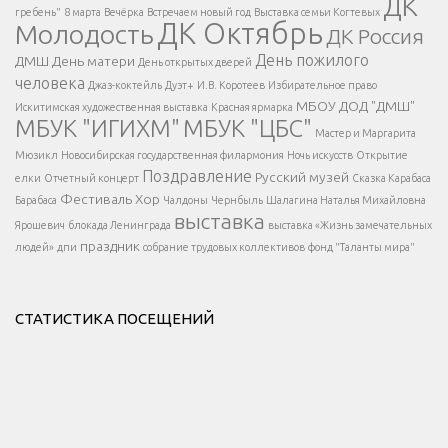
ДК
гребень"
8 марта
Вечёрка
Встречаем новый год
Выставка семьи Когтевых
ДК Октябрь
Молодость
ДК Россия
Напишите нам
</span >
День пожилого
ДМШ
День матери
День открытых дверей
</div >
человека
Джаз-коктейль
Дуэт+
И.В. Коротеев
Избирательное право
МБОУ ДОД "ДМШ"
Искитимская художественная выставка
Красная ярмарка
МБУК "ИГИХМ"
МБУК "ЦБС"
Написать
</div > </div >
Мастер и Маргарита
</div >
</button >
Мюзикл
Новосибирская государственная филармония
Ночь искусств
Открытие
</div >
Поздравление
Русский музей
елки
Отчетный концерт
Сказка Карабаса
Фестиваль
Хор
Барабаса
Чалдоны
Чернбыль
Шалагина Наталья Михайловна
выставка
Ярошевич
блокада Ленинграда
выставка «Жизнь замечательных
праздник
людей»
дпи
собрание трудовых коллективов
фонд "Таланты мира"
СТАТИСТИКА ПОСЕЩЕНИЙ