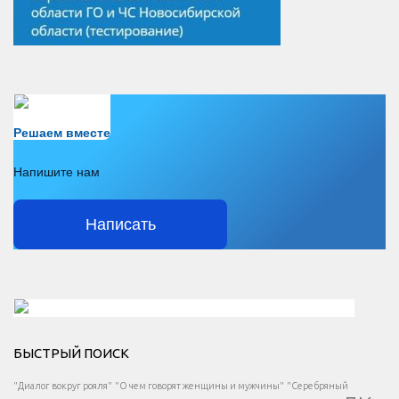
Есть вопрос?
Решаем вместе
Напишите нам
Написать
Решаем вместе</div > </div > </div >
БЫСТРЫЙ ПОИСК
Есть вопрос?
"Диалог вокруг рояля"
"О чем говорят женщины и мужчины"
"Серебряный
</span >