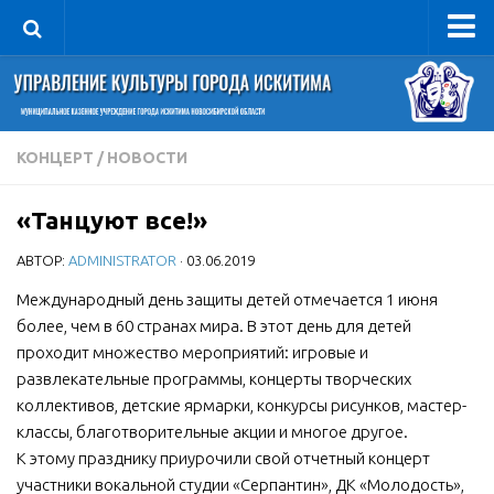
Управление
Руководитель
Сведения об организации
КОНЦЕРТ
/
НОВОСТИ
Структура
«Танцуют все!»
Книга почета культуры
АВТОР:
ADMINISTRATOR
· 03.06.2019
Фотогалерея
Документы
Международный день защиты детей отмечается 1 июня
более, чем в 60 странах мира. В этот день для детей
Учредительные документы
проходит множество мероприятий: игровые и
Правовая база
развлекательные программы, концерты творческих
коллективов, детские ярмарки, конкурсы рисунков, мастер-
Противодействие коррупции
классы, благотворительные акции и многое другое.
Отчеты о деятельности
К этому празднику приурочили свой отчетный концерт
участники вокальной студии «Серпантин», ДК «Молодость»,
Учреждения культуры