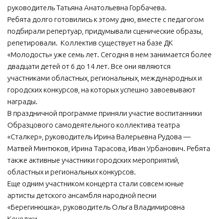
руководитель Татьяна Анатольевна Горбачева.
МБУ Дом культуры «Молодость»
Ребята долго готовились к этому дню, вместе с педагогом
МБУ Дом культуры «Октябрь»
подбирали репертуар, придумывали сценические образы,
репетировали. Коллектив существует на базе ДК
МБОУ ДО «Детская школа искусств»
«Молодость» уже семь лет. Сегодня в нем занимается более
МБОУ ДО «Детская музыкальная школа»
двадцати детей от 6 до 14 лет. Все они являются
участниками областных, региональных, международных и
МБУК «Искитимский городской историко-художественный
музей»
городских конкурсов, на которых успешно завоевывают
награды.
МБУ Парк культуры и отдыха им. И.В. Коротеева
В праздничной программе приняли участие воспитанники
МБУК «Централизованная библиотечная система»
Образцового самодеятельного коллектива театра
«Сталкер», руководитель Ирина Валерьевна Рудова —
ДК «Россия»
Матвей Минтюков, Ирина Тарасова, Иван Урбанович. Ребята
Афиша
также активные участники городских мероприятий,
Независимая оценка качества
областных и региональных конкурсов.
Еще одним участником концерта стали совсем юные
Контакты
артисты детского ансамбля народной песни
«Берегинюшка», руководитель Ольга Владимировна
Кечеджи.