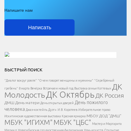
Напишите нам
Написать
Решаем вместе</div > </div > </div >
БЫСТРЫЙ ПОИСК
Есть вопрос?
"Диалог вокруг рояля"
"О чем говорят женщины и мужчины"
"Серебряный
ДК
</span >
гребень"
8 марта
Вечёрка
Встречаем новый год
Выставка семьи Когтевых
ДК Октябрь
Молодость
ДК Россия
Напишите нам
</span >
День пожилого
ДМШ
День матери
День открытых дверей
</div >
человека
Джаз-коктейль
Дуэт+
И.В. Коротеев
Избирательное право
МБОУ ДОД "ДМШ"
Искитимская художественная выставка
Красная ярмарка
МБУК "ИГИХМ"
МБУК "ЦБС"
Написать
</div > </div >
Мастер и Маргарита
</div >
</button >
Мюзикл
Новосибирская государственная филармония
Ночь искусств
Открытие