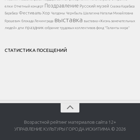
</div >
Поздравление
Русский музей
елки
Отчетный концерт
Сказка Карабаса
Фестиваль
Хор
Барабаса
Чалдоны
Чернбыль
Шалагина Наталья Михайловна
выставка
Ярошевич
блокада Ленинграда
выставка «Жизнь замечательных
праздник
людей»
дпи
собрание трудовых коллективов
фонд "Таланты мира"
СТАТИСТИКА ПОСЕЩЕНИЙ
Возрастной рейтинг материалов сайта 12+
УПРАВЛЕНИЕ КУЛЬТУРЫ ГОРОДА ИСКИТИМА © 2026