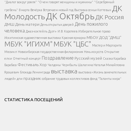
Есть вопрос?
"Диалог вокруг рояля"
"О чем говорят женщины и мужчины"
"Серебряный
ДК
</span >
гребень"
8 марта
Вечёрка
Встречаем новый год
Выставка семьи Когтевых
ДК Октябрь
Молодость
ДК Россия
Напишите нам
</span >
День пожилого
ДМШ
День матери
День открытых дверей
</div >
человека
Джаз-коктейль
Дуэт+
И.В. Коротеев
Избирательное право
МБОУ ДОД "ДМШ"
Искитимская художественная выставка
Красная ярмарка
МБУК "ИГИХМ"
МБУК "ЦБС"
Написать
</div > </div >
Мастер и Маргарита
</div >
</button >
Мюзикл
Новосибирская государственная филармония
Ночь искусств
Открытие
</div >
Поздравление
Русский музей
елки
Отчетный концерт
Сказка Карабаса
Фестиваль
Хор
Барабаса
Чалдоны
Чернбыль
Шалагина Наталья Михайловна
выставка
Ярошевич
блокада Ленинграда
выставка «Жизнь замечательных
праздник
людей»
дпи
собрание трудовых коллективов
фонд "Таланты мира"
СТАТИСТИКА ПОСЕЩЕНИЙ