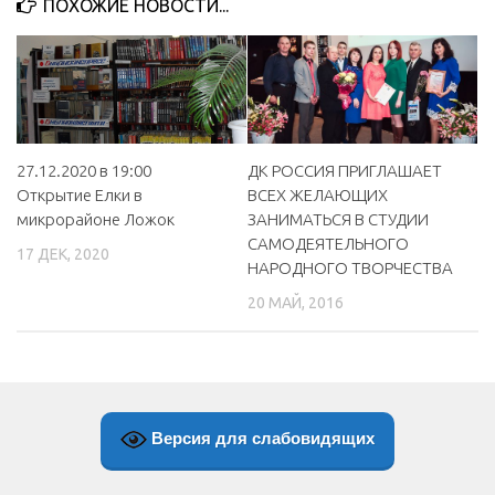
ПОХОЖИЕ НОВОСТИ...
МБУ Дом культуры «Молодость»
МБУ Дом культуры «Октябрь»
МБОУ ДО «Детская школа искусств»
МБОУ ДО «Детская музыкальная школа»
ДК РОССИЯ ПРИГЛАШАЕТ
27.12.2020 в 19:00
МБУК «Искитимский городской историко-художественный
ВСЕХ ЖЕЛАЮЩИХ
Открытие Елки в
музей»
ЗАНИМАТЬСЯ В СТУДИИ
микрорайоне Ложок
МБУ Парк культуры и отдыха им. И.В. Коротеева
САМОДЕЯТЕЛЬНОГО
17 ДЕК, 2020
НАРОДНОГО ТВОРЧЕСТВА
МБУК «Централизованная библиотечная система»
20 МАЙ, 2016
ДК «Россия»
Афиша
Независимая оценка качества
Контакты
Версия для слабовидящих