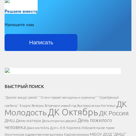
Есть вопрос?
Решаем вместе
Напишите нам
Написать
Решаем вместе</div > </div > </div >
БЫСТРЫЙ ПОИСК
Есть вопрос?
"Диалог вокруг рояля"
"О чем говорят женщины и мужчины"
"Серебряный
ДК
</span >
гребень"
8 марта
Вечёрка
Встречаем новый год
Выставка семьи Когтевых
ДК Октябрь
Молодость
ДК Россия
Напишите нам
</span >
День пожилого
ДМШ
День матери
День открытых дверей
</div >
человека
Джаз-коктейль
Дуэт+
И.В. Коротеев
Избирательное право
МБОУ ДОД "ДМШ"
Искитимская художественная выставка
Красная ярмарка