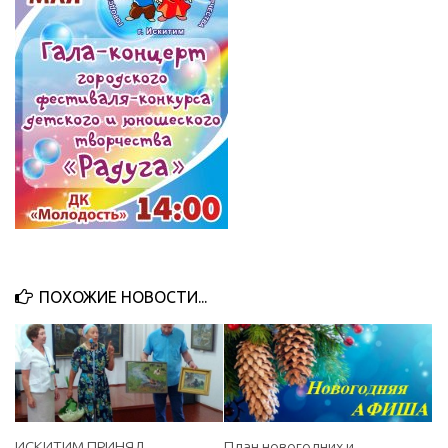
МБУ Дом культуры «Молодость»
МБУ Дом культуры «Октябрь»
МБОУ ДО «Детская школа искусств»
МБОУ ДО «Детская музыкальная школа»
МБУК «Искитимский городской историко-художественный
музей»
МБУ Парк культуры и отдыха им. И.В. Коротеева
МБУК «Централизованная библиотечная система»
ДК «Россия»
ПОХОЖИЕ НОВОСТИ...
Афиша
Независимая оценка качества
Контакты
ИСКИТИМ ПРИНЯЛ
План новогодних и