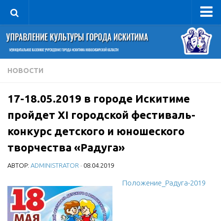
Управление
Руководитель
Сведения об организации
НОВОСТИ
Структура
17-18.05.2019 в городе Искитиме
Книга почета культуры
пройдет XI городской фестиваль-
Фотогалерея
конкурс детского и юношеского
Документы
творчества «Радуга»
Учредительные документы
АВТОР:
ADMINISTRATOR
· 08.04.2019
Правовая база
Положение_Радуга-2019
Противодействие коррупции
Отчеты о деятельности
Учреждения культуры