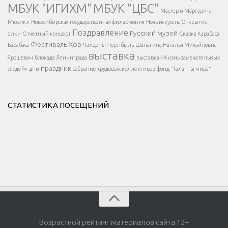
МБУК "ИГИХМ"
МБУК "ЦБС"
Написать
</div > </div >
Мастер и Маргарита
</div >
</button >
Мюзикл
Новосибирская государственная филармония
Ночь искусств
Открытие
</div >
Поздравление
Русский музей
елки
Отчетный концерт
Сказка Карабаса
Фестиваль
Хор
Барабаса
Чалдоны
Чернбыль
Шалагина Наталья Михайловна
выставка
Ярошевич
блокада Ленинграда
выставка «Жизнь замечательных
праздник
людей»
дпи
собрание трудовых коллективов
фонд "Таланты мира"
СТАТИСТИКА ПОСЕЩЕНИЙ
Возрастной рейтинг материалов сайта 12+