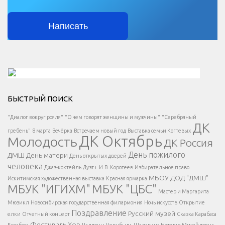
Написать
Решаем вместе</div > </div > </div >
БЫСТРЫЙ ПОИСК
Есть вопрос?
"Диалог вокруг рояля"
"О чем говорят женщины и мужчины"
"Серебряный
ДК
</span >
гребень"
8 марта
Вечёрка
Встречаем новый год
Выставка семьи Когтевых
ДК Октябрь
Молодость
ДК Россия
Напишите нам
</span >
День пожилого
ДМШ
День матери
День открытых дверей
</div >
человека
Джаз-коктейль
Дуэт+
И.В. Коротеев
Избирательное право
МБОУ ДОД "ДМШ"
Искитимская художественная выставка
Красная ярмарка
МБУК "ИГИХМ"
МБУК "ЦБС"
Написать
</div > </div >
Мастер и Маргарита
</div >
</button >
Мюзикл
Новосибирская государственная филармония
Ночь искусств
Открытие
</div >
Поздравление
Русский музей
елки
Отчетный концерт
Сказка Карабаса
Фестиваль
Хор
Барабаса
Чалдоны
Чернбыль
Шалагина Наталья Михайловна