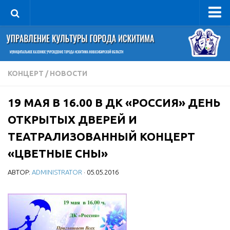
Управление
Руководитель
Сведения об организации
КОНЦЕРТ
/
НОВОСТИ
Структура
19 МАЯ В 16.00 В ДК «РОССИЯ» ДЕНЬ
Книга почета культуры
ОТКРЫТЫХ ДВЕРЕЙ И
Фотогалерея
ТЕАТРАЛИЗОВАННЫЙ КОНЦЕРТ
Документы
«ЦВЕТНЫЕ СНЫ»
Учредительные документы
АВТОР:
ADMINISTRATOR
· 05.05.2016
Правовая база
Противодействие коррупции
Отчеты о деятельности
Учреждения культуры