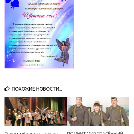
МБУ Дом культуры «Молодость»
МБУ Дом культуры «Октябрь»
МБОУ ДО «Детская школа искусств»
МБОУ ДО «Детская музыкальная школа»
МБУК «Искитимский городской историко-художественный
музей»
МБУ Парк культуры и отдыха им. И.В. Коротеева
МБУК «Централизованная библиотечная система»
ДК «Россия»
ПОХОЖИЕ НОВОСТИ...
Афиша
Независимая оценка качества
Контакты
Открытый конкурс чтецов
ПОМНИТ МИР СПАСЁННЫЙ