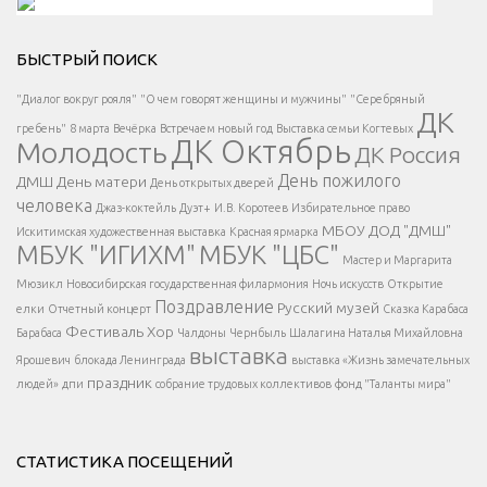
Решаем вместе</div > </div > </div >
БЫСТРЫЙ ПОИСК
Есть вопрос?
"Диалог вокруг рояля"
"О чем говорят женщины и мужчины"
"Серебряный
ДК
</span >
гребень"
8 марта
Вечёрка
Встречаем новый год
Выставка семьи Когтевых
ДК Октябрь
Молодость
ДК Россия
Напишите нам
</span >
День пожилого
ДМШ
День матери
День открытых дверей
</div >
человека
Джаз-коктейль
Дуэт+
И.В. Коротеев
Избирательное право
МБОУ ДОД "ДМШ"
Искитимская художественная выставка
Красная ярмарка
МБУК "ИГИХМ"
МБУК "ЦБС"
Написать
</div > </div >
Мастер и Маргарита
</div >
</button >
Мюзикл
Новосибирская государственная филармония
Ночь искусств
Открытие
</div >
Поздравление
Русский музей
елки
Отчетный концерт
Сказка Карабаса
Фестиваль
Хор
Барабаса
Чалдоны
Чернбыль
Шалагина Наталья Михайловна
выставка
Ярошевич
блокада Ленинграда
выставка «Жизнь замечательных
праздник
людей»
дпи
собрание трудовых коллективов
фонд "Таланты мира"
СТАТИСТИКА ПОСЕЩЕНИЙ