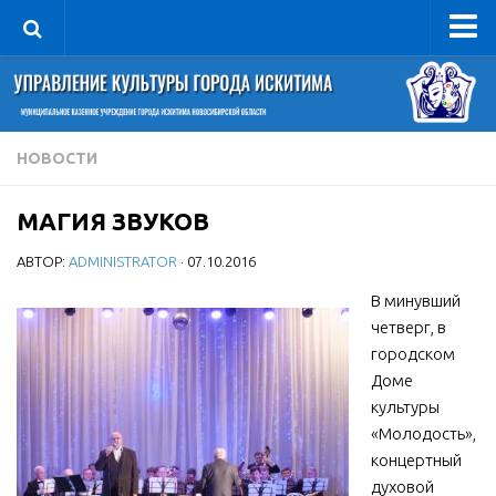
Управление
Руководитель
Сведения об организации
НОВОСТИ
Структура
МАГИЯ ЗВУКОВ
Книга почета культуры
АВТОР:
ADMINISTRATOR
· 07.10.2016
Фотогалерея
Документы
В минувший
четверг, в
Учредительные документы
городском
Правовая база
Доме
культуры
Противодействие коррупции
«Молодость»,
Отчеты о деятельности
концертный
духовой
Учреждения культуры