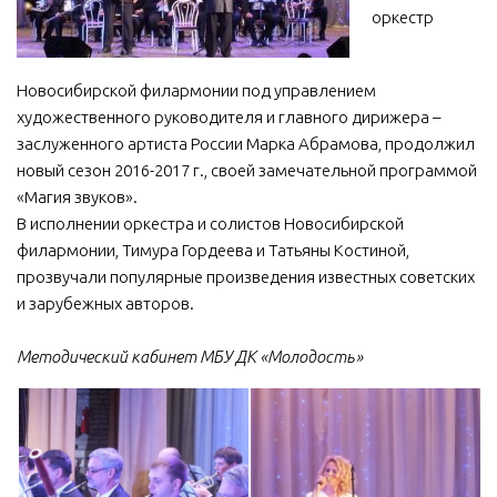
оркестр
МБУ Дом культуры «Молодость»
МБУ Дом культуры «Октябрь»
Новосибирской филармонии под управлением
МБОУ ДО «Детская школа искусств»
художественного руководителя и главного дирижера –
МБОУ ДО «Детская музыкальная школа»
заслуженного артиста России Марка Абрамова, продолжил
новый сезон 2016-2017 г., своей замечательной программой
МБУК «Искитимский городской историко-художественный
«Магия звуков».
музей»
В исполнении оркестра и солистов Новосибирской
МБУ Парк культуры и отдыха им. И.В. Коротеева
филармонии, Тимура Гордеева и Татьяны Костиной,
МБУК «Централизованная библиотечная система»
прозвучали популярные произведения известных советских
и зарубежных авторов.
ДК «Россия»
Афиша
Методический кабинет МБУ ДК «Молодость»
Независимая оценка качества
Контакты