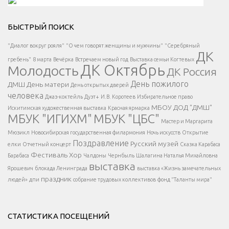
Решаем вместе</div > </div > </div >
БЫСТРЫЙ ПОИСК
Есть вопрос?
"Диалог вокруг рояля"
"О чем говорят женщины и мужчины"
"Серебряный
ДК
</span >
гребень"
8 марта
Вечёрка
Встречаем новый год
Выставка семьи Когтевых
ДК Октябрь
Молодость
ДК Россия
Напишите нам
</span >
День пожилого
ДМШ
День матери
День открытых дверей
</div >
человека
Джаз-коктейль
Дуэт+
И.В. Коротеев
Избирательное право
МБОУ ДОД "ДМШ"
Искитимская художественная выставка
Красная ярмарка
МБУК "ИГИХМ"
МБУК "ЦБС"
Написать
</div > </div >
Мастер и Маргарита
</div >
</button >
Мюзикл
Новосибирская государственная филармония
Ночь искусств
Открытие
</div >
Поздравление
Русский музей
елки
Отчетный концерт
Сказка Карабаса
Фестиваль
Хор
Барабаса
Чалдоны
Чернбыль
Шалагина Наталья Михайловна
выставка
Ярошевич
блокада Ленинграда
выставка «Жизнь замечательных
праздник
людей»
дпи
собрание трудовых коллективов
фонд "Таланты мира"
СТАТИСТИКА ПОСЕЩЕНИЙ