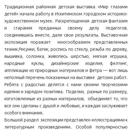
Традиционная районная детская выставка «Мир глазами
МБУ Дом культуры «Молодость»
детей» начала работу в Искитимском городском историко-
МБУ Дом культуры «Октябрь»
художественном музее. Раскрепощенная детская фантазия
и старания преданных своему делу педагогов,
МБОУ ДО «Детская школа искусств»
соединившись вместе, дали свои результаты. Выставочная
МБОУ ДО «Детская музыкальная школа»
экспозиция поражает многообразием представленных
МБУК «Искитимский городской историко-художественный
техник.Рисунки, батик, роспись по стеклу, резьба по дереву,
музей»
вышивка, соломка, живопись шерстью, мягкая игрушка,
МБУ Парк культуры и отдыха им. И.В. Коротеева
народные куклы, дизайнерские изделия, фелтинг,
аппликации из природных материалов и фетра — вот лишь
МБУК «Централизованная библиотечная система»
неполный перечень показанных на выставке детских работ.
ДК «Россия»
Ребята с радостью делятся с нами своими творческими
идеями и зарядом позитива. Поделки, разные по размеру,
Афиша
изготовленные из разных материалов, объединяет то, что
Независимая оценка качества
все они сделаны с душой и любовью, и каждая заслуживает
особого внимания.
Контакты
Большой раздел экспозиции представлен иллюстрациями к
литературным произведениям. Особой популярностью