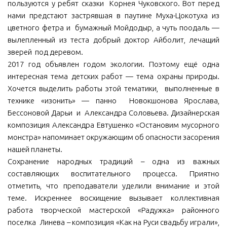
пользуются у ребят сказки Корнея Чуковского. Вот перед
нами предстают застрявшая в паутине Муха-Цокотуха из
цветного фетра и бумажный Мойдодыр, а чуть поодаль —
вылепленный из теста добрый доктор Айболит, лечащий
зверей под деревом.
2017 год объявлен годом экологии. Поэтому ещё одна
интересная тема детских работ — тема охраны природы.
Хочется выделить работы этой тематики, выполненные в
технике «изонить» — панно Новокшонова Ярослава,
Бессоновой Дарьи и Александра Соловьева. Дизайнерская
композиция Александра Евтушенко «Остановим мусорного
монстра» напоминает окружающим об опасности засорения
нашей планеты.
Сохранение народных традиций – одна из важных
составляющих воспитательного процесса. Приятно
отметить, что преподаватели уделили внимание и этой
теме. Искреннее восхищение вызывает коллективная
работа творческой мастерской «Радужка» районного
поселка Линева – композиция «Как на Руси свадьбу играли»,