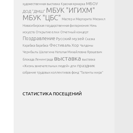
</div >
МБОУ
художественная выставка
Красная ярмарка
МБУК "ИГИХМ"
ДОД "ДМШ"
МБУК "ЦБС"
Мастер и Маргарита
Мюзикл
Новосибирская государственная филармония
Ночь
искусств
Открытие елки
Отчетный концерт
Поздравление
Русский музей
Сказка
Фестиваль
Хор
Карабаса Барабаса
Чалдоны
Чернбыль
Шалагина Наталья Михайловна
Ярошевич
выставка
блокада Ленинграда
выставка
праздник
«Жизнь замечательных людей»
дпи
собрание трудовых коллективов
фонд "Таланты мира"
СТАТИСТИКА ПОСЕЩЕНИЙ