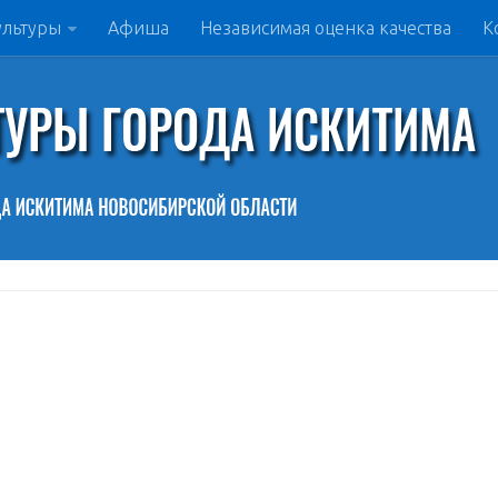
ультуры
Афиша
Независимая оценка качества
К