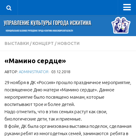
Управление
Руководитель
Сведения об организации
ВЫСТАВКИ
/
КОНЦЕРТ
/
НОВОСТИ
Структура
«Мамино сердце»
Книга почета культуры
АВТОР:
ADMINISTRATOR
· 03.12.2018
Фотогалерея
Документы
29 ноября в ДК «Россия» прошло праздничное мероприятие,
посвященное Дню матери «Мамино сердце». Данное
Учредительные документы
мероприятие было посвящено мамам, которые
Правовая база
воспитывают трое и более детей.
Надо отметить, что в этих семьях растут как свои,
Противодействие коррупции
биологические дети, так и приемные.
Отчеты о деятельности
В фойе, ДК была организована выставка поделок, сделанная
руками ребят из многодетных семей, занимаются ребята в
Учреждения культуры