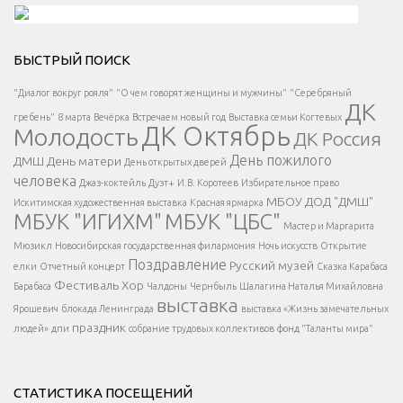
Решаем вместе</div > </div > </div >
БЫСТРЫЙ ПОИСК
Есть вопрос?
"Диалог вокруг рояля"
"О чем говорят женщины и мужчины"
"Серебряный
ДК
</span >
гребень"
8 марта
Вечёрка
Встречаем новый год
Выставка семьи Когтевых
ДК Октябрь
Молодость
ДК Россия
Напишите нам
</span >
День пожилого
ДМШ
День матери
День открытых дверей
</div >
человека
Джаз-коктейль
Дуэт+
И.В. Коротеев
Избирательное право
МБОУ ДОД "ДМШ"
Искитимская художественная выставка
Красная ярмарка
МБУК "ИГИХМ"
МБУК "ЦБС"
Написать
</div > </div >
Мастер и Маргарита
</div >
</button >
Мюзикл
Новосибирская государственная филармония
Ночь искусств
Открытие
</div >
Поздравление
Русский музей
елки
Отчетный концерт
Сказка Карабаса
Фестиваль
Хор
Барабаса
Чалдоны
Чернбыль
Шалагина Наталья Михайловна
выставка
Ярошевич
блокада Ленинграда
выставка «Жизнь замечательных
праздник
людей»
дпи
собрание трудовых коллективов
фонд "Таланты мира"
СТАТИСТИКА ПОСЕЩЕНИЙ