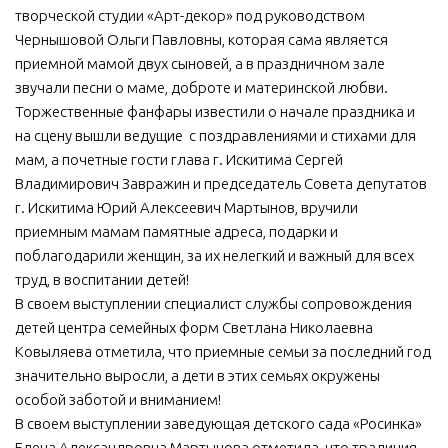
творческой студии «Арт-декор» под руководством
МБУ Дом культуры «Молодость»
Чернышовой Ольги Павловны, которая сама является
МБУ Дом культуры «Октябрь»
приемной мамой двух сыновей, а в праздничном зале
звучали песни о маме, доброте и материнской любви.
МБОУ ДО «Детская школа искусств»
Торжественные фанфары известили о начале праздника и
МБОУ ДО «Детская музыкальная школа»
на сцену вышли ведущие с поздравлениями и стихами для
мам, а почетные гости глава г. Искитима Сергей
МБУК «Искитимский городской историко-художественный
музей»
Владимирович Завражин и председатель Совета депутатов
г. Искитима Юрий Алексеевич Мартынов, вручили
МБУ Парк культуры и отдыха им. И.В. Коротеева
приемным мамам памятные адреса, подарки и
МБУК «Централизованная библиотечная система»
поблагодарили женщин, за их нелегкий и важный для всех
труд, в воспитании детей!
ДК «Россия»
В своем выступлении специалист службы сопровождения
Афиша
детей центра семейных форм Светлана Николаевна
Независимая оценка качества
Ковыляева отметила, что приемные семьи за последний год
значительно выросли, а дети в этих семьях окружены
Контакты
особой заботой и вниманием!
В своем выступлении заведующая детского сада «Росинка»
Елена Александровна Мартынова отметила, что традиция,