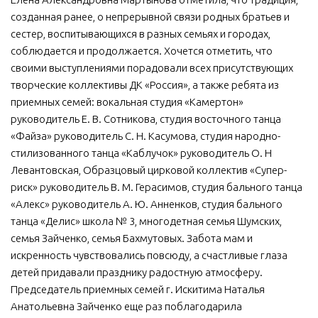
созданная ранее, о непрерывной связи родных братьев и
сестер, воспитывающихся в разных семьях и городах,
соблюдается и продолжается. Хочется отметить, что
своими выступлениями порадовали всех присутствующих
творческие коллективы ДК «Россия», а также ребята из
приемных семей: вокальная студия «Камертон»
руководитель Е. В. Сотникова, студия восточного танца
«Файза» руководитель С. Н. Касумова, студия народно-
стилизованного танца «Каблучок» руководитель О. Н
Левантовская, Образцовый цирковой коллектив «Супер-
риск» руководитель В. М. Герасимов, студия бального танца
«Алекс» руководитель А. Ю. Анненков, студия бального
танца «Делис» школа № 3, многодетная семья Шумских,
семья Зайченко, семья Бахмутовых. Забота мам и
искренность чувствовались повсюду, а счастливые глаза
детей придавали празднику радостную атмосферу.
Председатель приемных семей г. Искитима Наталья
Анатольевна Зайченко еще раз поблагодарила