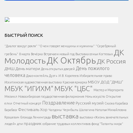
Решаем вместе</div > </div > </div >
БЫСТРЫЙ ПОИСК
Есть вопрос?
"Диалог вокруг рояля"
"О чем говорят женщины и мужчины"
"Серебряный
ДК
</span >
гребень"
8 марта
Вечёрка
Встречаем новый год
Выставка семьи Когтевых
ДК Октябрь
Молодость
ДК Россия
Напишите нам
</span >
День пожилого
ДМШ
День матери
День открытых дверей
</div >
человека
Джаз-коктейль
Дуэт+
И.В. Коротеев
Избирательное право
МБОУ ДОД "ДМШ"
Искитимская художественная выставка
Красная ярмарка
МБУК "ИГИХМ"
МБУК "ЦБС"
Написать
</div > </div >
Мастер и Маргарита
</div >
</button >
Мюзикл
Новосибирская государственная филармония
Ночь искусств
Открытие
</div >
Поздравление
Русский музей
елки
Отчетный концерт
Сказка Карабаса
Фестиваль
Хор
Барабаса
Чалдоны
Чернбыль
Шалагина Наталья Михайловна
выставка
Ярошевич
блокада Ленинграда
выставка «Жизнь замечательных
праздник
людей»
дпи
собрание трудовых коллективов
фонд "Таланты мира"