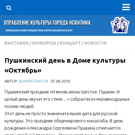
Управление
Руководитель
Сведения об организации
ВЫСТАВКИ
/
КОНКУРСЫ
/
КОНЦЕРТ
/
НОВОСТИ
Структура
Пушкинский день в Доме культуры
Книга почета культуры
«Октябрь»
Фотогалерея
АВТОР:
ADMINISTRATOR
· 07.06.2018
Документы
Пушкинский праздник «И вновь июнь! Шестое. Пушкин. И
Учредительные документы
целый день звучат его стихи…» собрал всех неравнодушных
Правовая база
поэзии людей.
Противодействие коррупции
Этот день не просто знаменательная дата для русской
культуры. Это праздник общемирового масштаба. В день
Отчеты о деятельности
рождения Александра Сергеевича Пушкина отмечается
Учреждения культуры