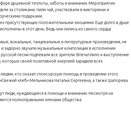
осфере душевной теплоты, заботы и внимания. Мероприятие
ели за столиками, пили чай, участвовали в викторинах и
ворческими подарками.
всех присутствующих положительными эмоциями. Еще долго в душе
исполнены в этот день. Ведь они лились из самого сердца
вые, вокальные, танцевальные и литературные произведения, не
о и задорно звучали музыкальные композиции в исполнении
 русской песни подпевали все зрители. Впечатлило и выступление
, которые своей позитивной энергией зарядили всех
 людям, кто оказал спонсорскую помощь в проведении этого
«Свежий хлеб» Мельникова Наталья Сергеевна, а также Шапорева
вут люди, нуждающиеся в помощи и внимании. Несмотря на
ляются полноправными членами общества.