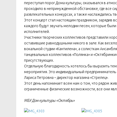
переступал порог Дома культуры, оказывался в атм
проходило в непринужденной обстановке, где все сид
развлекательных конкурсах, а также наслаждались т
Этот концерт стал настоящим праздником, зарядив 
каждого будут звучать мелодии песен, которые были 
исполнителей.
Участники творческих коллективов представили хоро
оставившие равнодушными никого в зале. Как весел
вокальной студии «Кантилена», а солисткам Ансамбля
танцевальных коллективов «Полянка» и «Октябринки»
присутствующих.
Отдельную благодарность хотелось бы выразить тем
мероприятия. Это индивидуальный предприниматель 
Лариса Петровна – директор магазина «Стрелец».
Этот день напоминает всем нам о том, что рядом жи
ограниченные физические возможности, все они яв
МБУ Дом культуры «Октябрь»