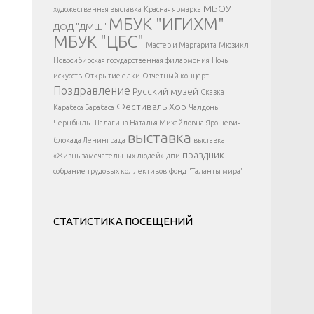
</div >
МБОУ
художественная выставка
Красная ярмарка
МБУК "ИГИХМ"
ДОД "ДМШ"
МБУК "ЦБС"
Мастер и Маргарита
Мюзикл
Новосибирская государственная филармония
Ночь
искусств
Открытие елки
Отчетный концерт
Поздравление
Русский музей
Сказка
Фестиваль
Хор
Карабаса Барабаса
Чалдоны
Чернбыль
Шалагина Наталья Михайловна
Ярошевич
выставка
блокада Ленинграда
выставка
праздник
«Жизнь замечательных людей»
дпи
собрание трудовых коллективов
фонд "Таланты мира"
СТАТИСТИКА ПОСЕЩЕНИЙ