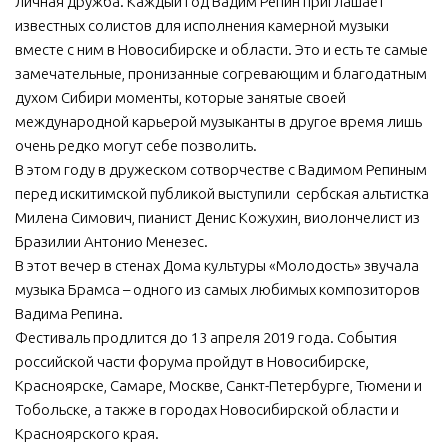
личная дружба. Каждый год Вадим Репин приглашает
известных солистов для исполнения камерной музыки
вместе с ним в Новосибирске и области. Это и есть те самые
замечательные, пронизанные согревающим и благодатным
духом Сибири моменты, которые занятые своей
международной карьерой музыканты в другое время лишь
очень редко могут себе позволить.
В этом году в дружеском сотворчестве с Вадимом Репиным
перед искитимской публикой выступили сербская альтистка
Милена Симович, пианист Денис Кожухин, виолончелист из
Бразилии Антонио Менезес.
В этот вечер в стенах Дома культуры «Молодость» звучала
музыка Брамса – одного из самых любимых композиторов
Вадима Репина.
Фестиваль продлится до 13 апреля 2019 года. События
российской части форума пройдут в Новосибирске,
Красноярске, Самаре, Москве, Санкт-Петербурге, Тюмени и
Тобольске, а также в городах Новосибирской области и
Красноярского края.