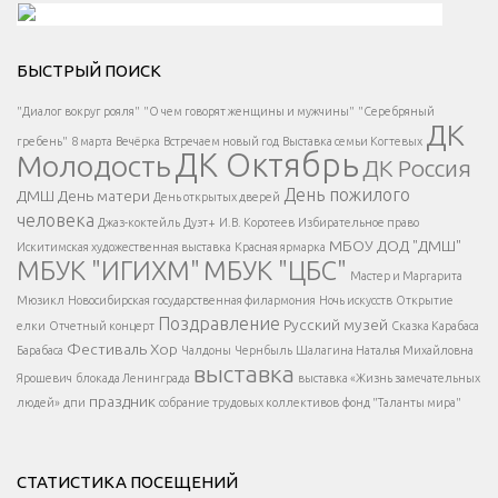
Решаем вместе</div > </div > </div >
БЫСТРЫЙ ПОИСК
Есть вопрос?
"Диалог вокруг рояля"
"О чем говорят женщины и мужчины"
"Серебряный
ДК
</span >
гребень"
8 марта
Вечёрка
Встречаем новый год
Выставка семьи Когтевых
ДК Октябрь
Молодость
ДК Россия
Напишите нам
</span >
День пожилого
ДМШ
День матери
День открытых дверей
</div >
человека
Джаз-коктейль
Дуэт+
И.В. Коротеев
Избирательное право
МБОУ ДОД "ДМШ"
Искитимская художественная выставка
Красная ярмарка
МБУК "ИГИХМ"
МБУК "ЦБС"
Написать
</div > </div >
Мастер и Маргарита
</div >
</button >
Мюзикл
Новосибирская государственная филармония
Ночь искусств
Открытие
</div >
Поздравление
Русский музей
елки
Отчетный концерт
Сказка Карабаса
Фестиваль
Хор
Барабаса
Чалдоны
Чернбыль
Шалагина Наталья Михайловна
выставка
Ярошевич
блокада Ленинграда
выставка «Жизнь замечательных
праздник
людей»
дпи
собрание трудовых коллективов
фонд "Таланты мира"
СТАТИСТИКА ПОСЕЩЕНИЙ