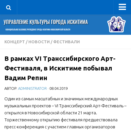
Управление
Руководитель
Сведения об организации
КОНЦЕРТ
/
НОВОСТИ
/
ФЕСТИВАЛИ
Структура
В рамках VI Транссибирского Арт-
Книга почета культуры
Фестиваля, в Искитиме побывал
Фотогалерея
Вадим Репин
Документы
АВТОР:
ADMINISTRATOR
· 08.04.2019
Учредительные документы
Один из самых масштабных и значимых международных
Правовая база
музыкальных проектов – VI Транссибирский Арт-Фестиваль –
Противодействие коррупции
открылся в Новосибирской области 21 марта.
Отчеты о деятельности
Торжественному открытию фестиваля предшествовала
пресс-конференция с участием главных организаторов
Учреждения культуры