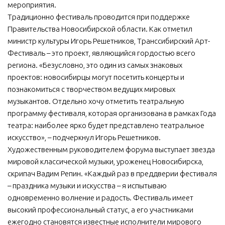
мероприятия.
МБУ Дом культуры «Молодость»
Традиционно фестиваль проводится при поддержке
Правительства Новосибирской области. Как отметил
МБУ Дом культуры «Октябрь»
министр культуры Игорь Решетников, Транссибирский Арт-
МБОУ ДО «Детская школа искусств»
Фестиваль – это проект, являющийся гордостью всего
МБОУ ДО «Детская музыкальная школа»
региона. «Безусловно, это один из самых знаковых
проектов: новосибирцы могут посетить концерты и
МБУК «Искитимский городской историко-художественный
познакомиться с творчеством ведущих мировых
музей»
музыкантов. Отдельно хочу отметить театральную
МБУ Парк культуры и отдыха им. И.В. Коротеева
программу фестиваля, которая организована в рамках Года
МБУК «Централизованная библиотечная система»
театра: наиболее ярко будет представлено театральное
искусство», – подчеркнул Игорь Решетников.
ДК «Россия»
Художественным руководителем форума выступает звезда
Афиша
мировой классической музыки, уроженец Новосибирска,
скрипач Вадим Репин. «Каждый раз в преддверии фестиваля
Независимая оценка качества
– праздника музыки и искусства – я испытываю
Контакты
одновременно волнение и радость. Фестиваль имеет
высокий профессиональный статус, а его участниками
ежегодно становятся известные исполнители мирового