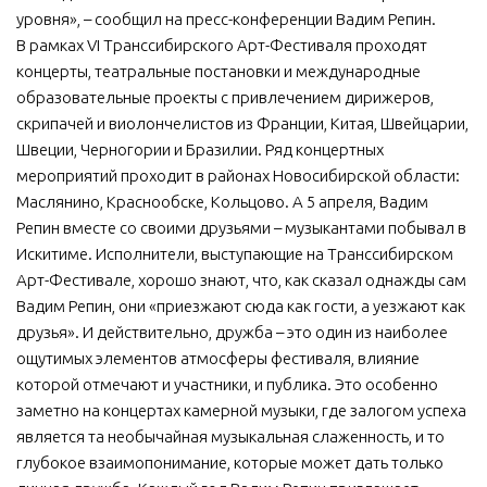
уровня», – сообщил на пресс-конференции Вадим Репин.
В рамках VI Транссибирского Арт-Фестиваля проходят
концерты, театральные постановки и международные
образовательные проекты с привлечением дирижеров,
скрипачей и виолончелистов из Франции, Китая, Швейцарии,
Швеции, Черногории и Бразилии. Ряд концертных
мероприятий проходит в районах Новосибирской области:
Маслянино, Краснообске, Кольцово. А 5 апреля, Вадим
Репин вместе со своими друзьями – музыкантами побывал в
Искитиме. Исполнители, выступающие на Транссибирском
Арт-Фестивале, хорошо знают, что, как сказал однажды сам
Вадим Репин, они «приезжают сюда как гости, а уезжают как
друзья». И действительно, дружба – это один из наиболее
ощутимых элементов атмосферы фестиваля, влияние
которой отмечают и участники, и публика. Это особенно
заметно на концертах камерной музыки, где залогом успеха
является та необычайная музыкальная слаженность, и то
глубокое взаимопонимание, которые может дать только