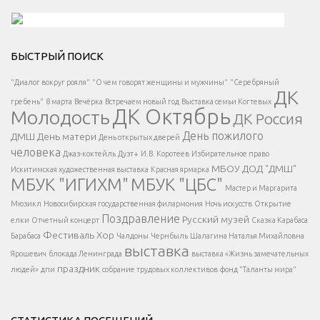
Решаем вместе</div > </div > </div >
БЫСТРЫЙ ПОИСК
Есть вопрос?
"Диалог вокруг рояля"
"О чем говорят женщины и мужчины"
"Серебряный
ДК
</span >
гребень"
8 марта
Вечёрка
Встречаем новый год
Выставка семьи Когтевых
ДК Октябрь
Молодость
ДК Россия
Напишите нам
</span >
День пожилого
ДМШ
День матери
День открытых дверей
</div >
человека
Джаз-коктейль
Дуэт+
И.В. Коротеев
Избирательное право
МБОУ ДОД "ДМШ"
Искитимская художественная выставка
Красная ярмарка
МБУК "ИГИХМ"
МБУК "ЦБС"
Написать
</div > </div >
Мастер и Маргарита
</div >
</button >
Мюзикл
Новосибирская государственная филармония
Ночь искусств
Открытие
</div >
Поздравление
Русский музей
елки
Отчетный концерт
Сказка Карабаса
Фестиваль
Хор
Барабаса
Чалдоны
Чернбыль
Шалагина Наталья Михайловна
выставка
Ярошевич
блокада Ленинграда
выставка «Жизнь замечательных
праздник
людей»
дпи
собрание трудовых коллективов
фонд "Таланты мира"