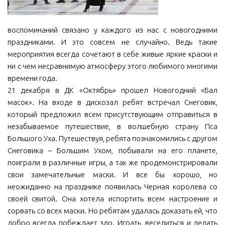
МБУ Дом культуры «Молодость»
воспоминаний связано у каждого из нас с новогодними
МБУ Дом культуры «Октябрь»
праздниками. И это совсем не случайно. Ведь такие
МБОУ ДО «Детская школа искусств»
мероприятия всегда сочетают в себе живые яркие краски и
МБОУ ДО «Детская музыкальная школа»
ни с чем несравнимую атмосферу этого любимого многими
времени года.
МБУК «Искитимский городской историко-художественный
21 декабря в ДК «Октябрь» прошел Новогодний «Бал
музей»
масок». На входе в дискозал ребят встречал Снеговик,
МБУ Парк культуры и отдыха им. И.В. Коротеева
который предложил всем присутствующим отправиться в
МБУК «Централизованная библиотечная система»
незабываемое путешествие, в волшебную страну Пса
Большого Уха. Путешествуя, ребята познакомились с другом
ДК «Россия»
Снеговика – Большим Ухом, побывали на его планете,
Афиша
поиграли в различные игры, а так же продемонстрировали
свои замечательные маски. И все бы хорошо, но
Независимая оценка качества
неожиданно на празднике появилась Черная королева со
Контакты
своей свитой. Она хотела испортить всем настроение и
сорвать со всех маски. Но ребятам удалась доказать ей, что
добро всегда побеждает зло. Играть, веселиться и делать