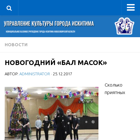
Управление
Руководитель
Сведения об организации
НОВОСТИ
Структура
НОВОГОДНИЙ «БАЛ МАСОК»
Книга почета культуры
АВТОР:
ADMINISTRATOR
· 25.12.2017
Фотогалерея
Документы
Сколько
приятных
Учредительные документы
Правовая база
Противодействие коррупции
Отчеты о деятельности
Учреждения культуры