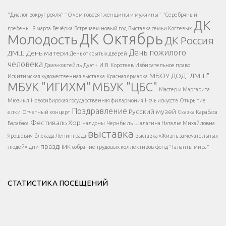
Есть вопрос?
"Диалог вокруг рояля"
"О чем говорят женщины и мужчины"
"Серебряный
ДК
</span >
гребень"
8 марта
Вечёрка
Встречаем новый год
Выставка семьи Когтевых
ДК Октябрь
Молодость
ДК Россия
Напишите нам
</span >
День пожилого
ДМШ
День матери
День открытых дверей
</div >
человека
Джаз-коктейль
Дуэт+
И.В. Коротеев
Избирательное право
МБОУ ДОД "ДМШ"
Искитимская художественная выставка
Красная ярмарка
МБУК "ИГИХМ"
МБУК "ЦБС"
Написать
</div > </div >
Мастер и Маргарита
</div >
</button >
Мюзикл
Новосибирская государственная филармония
Ночь искусств
Открытие
</div >
Поздравление
Русский музей
елки
Отчетный концерт
Сказка Карабаса
Фестиваль
Хор
Барабаса
Чалдоны
Чернбыль
Шалагина Наталья Михайловна
выставка
Ярошевич
блокада Ленинграда
выставка «Жизнь замечательных
праздник
людей»
дпи
собрание трудовых коллективов
фонд "Таланты мира"
СТАТИСТИКА ПОСЕЩЕНИЙ