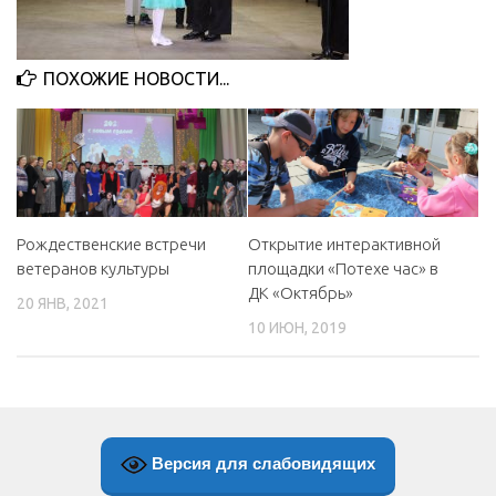
МБУ Дом культуры «Молодость»
МБУ Дом культуры «Октябрь»
ПОХОЖИЕ НОВОСТИ...
МБОУ ДО «Детская школа искусств»
МБОУ ДО «Детская музыкальная школа»
МБУК «Искитимский городской историко-художественный
музей»
МБУ Парк культуры и отдыха им. И.В. Коротеева
Рождественские встречи
Открытие интерактивной
ветеранов культуры
площадки «Потехе час» в
МБУК «Централизованная библиотечная система»
ДК «Октябрь»
20 ЯНВ, 2021
ДК «Россия»
10 ИЮН, 2019
Афиша
Независимая оценка качества
Контакты
Версия для слабовидящих