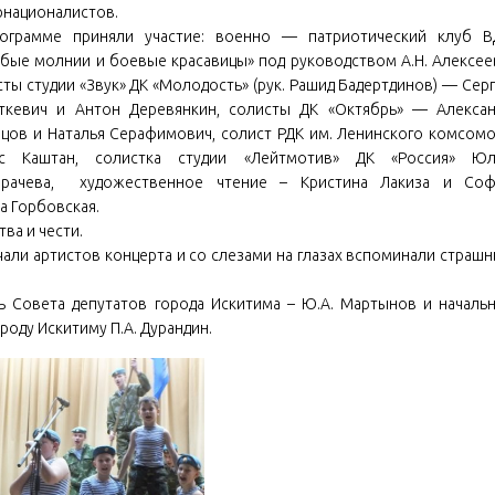
рнационалистов.
ограмме приняли участие: военно — патриотический клуб В
убые молнии и боевые красавицы» под руководством А.Н. Алексее
ты студии «Звук» ДК «Молодость» (рук. Рашид Бадертдинов) — Сер
ткевич и Антон Деревянкин, солисты ДК «Октябрь» — Алекса
ецов и Наталья Серафимович, солист РДК им. Ленинского комсом
с Каштан, солистка студии «Лейтмотив» ДК «Россия» Юл
рачева, художественное чтение – Кристина Лакиза и Соф
а Горбовская.
ва и чести.
али артистов концерта и со слезами на глазах вспоминали страш
ь Совета депутатов города Искитима – Ю.А. Мартынов и началь
оду Искитиму П.А. Дурандин.