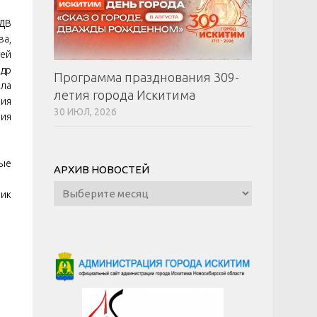
ДВ
ва,
гей
ндр
Программа празднования 309-
ола
летия города Искитима
ия
30 ИЮЛ, 2026
ия
ные
АРХИВ НОВОСТЕЙ
Архив
ник
новостей