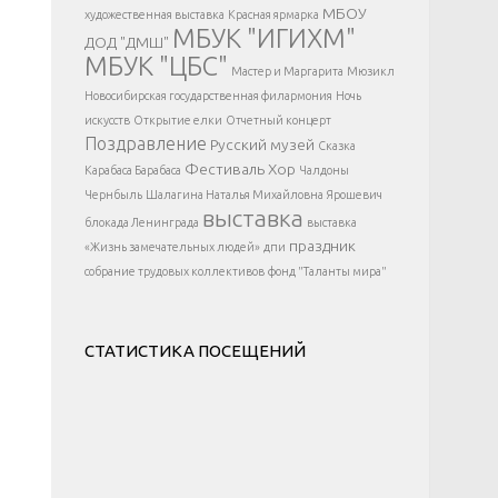
</div >
МБОУ
художественная выставка
Красная ярмарка
МБУК "ИГИХМ"
ДОД "ДМШ"
МБУК "ЦБС"
Мастер и Маргарита
Мюзикл
Новосибирская государственная филармония
Ночь
искусств
Открытие елки
Отчетный концерт
Поздравление
Русский музей
Сказка
Фестиваль
Хор
Карабаса Барабаса
Чалдоны
Чернбыль
Шалагина Наталья Михайловна
Ярошевич
выставка
блокада Ленинграда
выставка
праздник
«Жизнь замечательных людей»
дпи
собрание трудовых коллективов
фонд "Таланты мира"
СТАТИСТИКА ПОСЕЩЕНИЙ