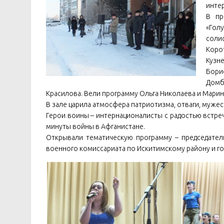
инте
В пр
«Гол
солис
Коро
Кузн
Бори
Домб
Красилова. Вели программу Ольга Николаева и Марин
В зале царила атмосфера патриотизма, отваги, мужест
Герои воины – интернационалисты с радостью встреч
минуты войны в Афганистане.
Открывали тематическую программу – председател
военного комиссариата по Искитимскому району и гор