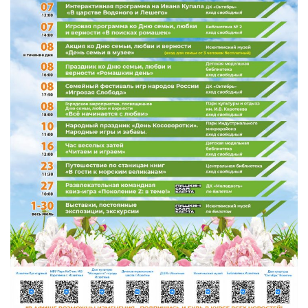
МБУ Дом культуры «Молодость»
МБУ Дом культуры «Октябрь»
МБОУ ДО «Детская школа искусств»
МБОУ ДО «Детская музыкальная школа»
МБУК «Искитимский городской историко-художественный
музей»
МБУ Парк культуры и отдыха им. И.В. Коротеева
МБУК «Централизованная библиотечная система»
ДК «Россия»
Афиша
Независимая оценка качества
Контакты