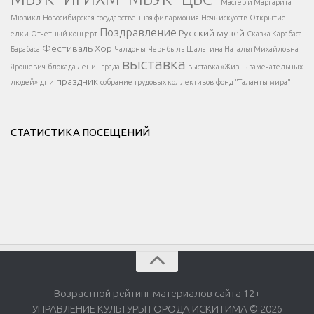
Мастер и Маргарита
</div >
</button >
Мюзикл
Новосибирская государственная филармония
Ночь искусств
Открытие
</div >
Поздравление
Русский музей
елки
Отчетный концерт
Сказка Карабаса
Фестиваль
Хор
Барабаса
Чалдоны
Чернбыль
Шалагина Наталья Михайловна
выставка
Ярошевич
блокада Ленинграда
выставка «Жизнь замечательных
праздник
людей»
дпи
собрание трудовых коллективов
фонд "Таланты мира"
СТАТИСТИКА ПОСЕЩЕНИЙ
Возрастной рейтинг материалов сайта 12+
УПРАВЛЕНИЕ КУЛЬТУРЫ ГОРОДА ИСКИТИМА © 2026