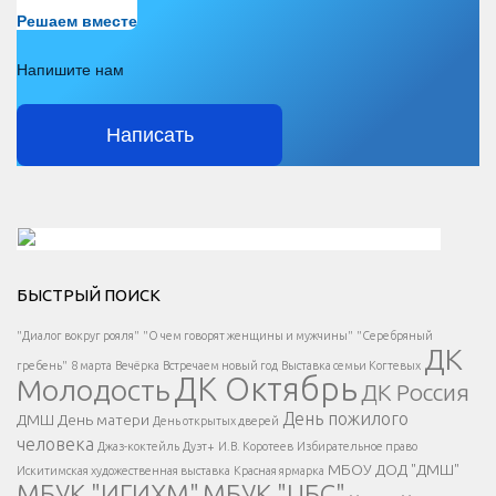
Есть вопрос?
Решаем вместе
Напишите нам
Написать
Решаем вместе</div > </div > </div >
БЫСТРЫЙ ПОИСК
Есть вопрос?
"Диалог вокруг рояля"
"О чем говорят женщины и мужчины"
"Серебряный
ДК
</span >
гребень"
8 марта
Вечёрка
Встречаем новый год
Выставка семьи Когтевых
ДК Октябрь
Молодость
ДК Россия
Напишите нам
</span >
День пожилого
ДМШ
День матери
День открытых дверей
</div >
человека
Джаз-коктейль
Дуэт+
И.В. Коротеев
Избирательное право
МБОУ ДОД "ДМШ"
Искитимская художественная выставка
Красная ярмарка
МБУК "ИГИХМ"
МБУК "ЦБС"
Написать
</div > </div >