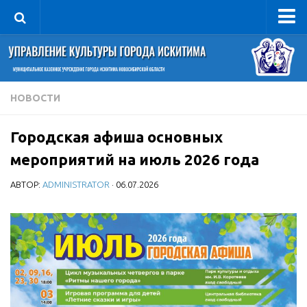
Управление
Руководитель
Сведения об организации
НОВОСТИ
Структура
Городская афиша основных
Книга почета культуры
мероприятий на июль 2026 года
Фотогалерея
АВТОР:
ADMINISTRATOR
· 06.07.2026
Документы
Учредительные документы
Правовая база
Противодействие коррупции
Отчеты о деятельности
Учреждения культуры