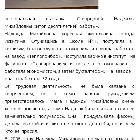
МБУ Дом культуры «Молодость»
персональная выставка Скворцовой Надежды
МБУ Дом культуры «Октябрь»
Михайловны «Итог десятилетней работы».
МБОУ ДО «Детская школа искусств»
Надежда Михайловна коренная жительница города
МБОУ ДО «Детская музыкальная школа»
Искитима. Отучившись в школе №1, поступила в
техникум, благополучно его окончила и пришла работать
МБУК «Искитимский городской историко-художественный
на завод «Теплоприбор». Поступила заочно в институт на
музей»
факультет «Планирование» и после его окончания
МБУ Парк культуры и отдыха им. И.В. Коротеева
работала экономистом, а затем бухгалтером. На заводе
МБУК «Централизованная библиотечная система»
она отработала 32 года.
Ее трудовая деятельность не была связана с
ДК «Россия»
творчеством, но в семье занятие рукоделием
Афиша
приветствовалось. Мама Надежды Михайловны очень
хорошо вышивала, а сама Надя любила шить и это у нее
Независимая оценка качества
замечательно получалось. Она придумывала фасоны,
Контакты
делала выкройки и шила не только для себя, но и всем
кто ее просил.
В 2006 году Надежда Михайловна поехала отдыхать в