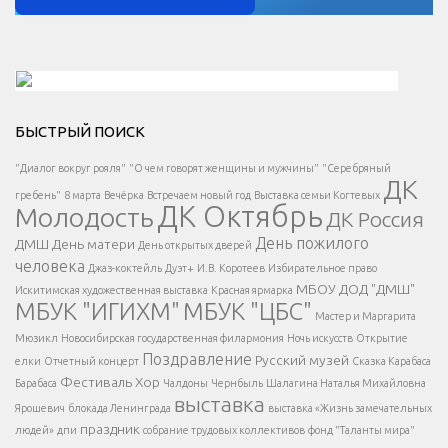
Решаем вместе</div > </div > </div >
БЫСТРЫЙ ПОИСК
Есть вопрос?
"Диалог вокруг рояля"
"О чем говорят женщины и мужчины"
"Серебряный
ДК
</span >
гребень"
8 марта
Вечёрка
Встречаем новый год
Выставка семьи Когтевых
ДК Октябрь
Молодость
ДК Россия
Напишите нам
</span >
День пожилого
ДМШ
День матери
День открытых дверей
</div >
человека
Джаз-коктейль
Дуэт+
И.В. Коротеев
Избирательное право
МБОУ ДОД "ДМШ"
Искитимская художественная выставка
Красная ярмарка
МБУК "ИГИХМ"
МБУК "ЦБС"
Написать
</div > </div >
Мастер и Маргарита
</div >
</button >
Мюзикл
Новосибирская государственная филармония
Ночь искусств
Открытие
</div >
Поздравление
Русский музей
елки
Отчетный концерт
Сказка Карабаса
Фестиваль
Хор
Барабаса
Чалдоны
Чернбыль
Шалагина Наталья Михайловна
выставка
Ярошевич
блокада Ленинграда
выставка «Жизнь замечательных
праздник
людей»
дпи
собрание трудовых коллективов
фонд "Таланты мира"