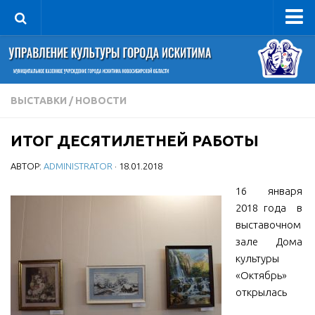
Управление
Руководитель
Сведения об организации
ВЫСТАВКИ
/
НОВОСТИ
Структура
ИТОГ ДЕСЯТИЛЕТНЕЙ РАБОТЫ
Книга почета культуры
АВТОР:
ADMINISTRATOR
· 18.01.2018
Фотогалерея
Документы
16 января
2018 года в
Учредительные документы
выставочном
Правовая база
зале Дома
культуры
Противодействие коррупции
«Октябрь»
Отчеты о деятельности
открылась
Учреждения культуры