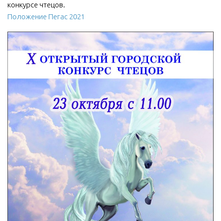
конкурсе чтецов.
МБУ Дом культуры «Молодость»
Положение Пегас 2021
МБУ Дом культуры «Октябрь»
МБОУ ДО «Детская школа искусств»
МБОУ ДО «Детская музыкальная школа»
МБУК «Искитимский городской историко-художественный
музей»
МБУ Парк культуры и отдыха им. И.В. Коротеева
МБУК «Централизованная библиотечная система»
ДК «Россия»
Афиша
Независимая оценка качества
Контакты