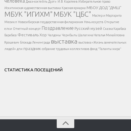
человека
Джаз-коктейль
Дуэт+
И.В. Коротеев
Избирательное право
МБОУ ДОД "ДМШ"
Искитимская художественная выставка
Красная ярмарка
МБУК "ИГИХМ"
МБУК "ЦБС"
Написать
</div > </div >
Мастер и Маргарита
</div >
</button >
Мюзикл
Новосибирская государственная филармония
Ночь искусств
Открытие
</div >
Поздравление
Русский музей
елки
Отчетный концерт
Сказка Карабаса
Фестиваль
Хор
Барабаса
Чалдоны
Чернбыль
Шалагина Наталья Михайловна
выставка
Ярошевич
блокада Ленинграда
выставка «Жизнь замечательных
праздник
людей»
дпи
собрание трудовых коллективов
фонд "Таланты мира"
СТАТИСТИКА ПОСЕЩЕНИЙ