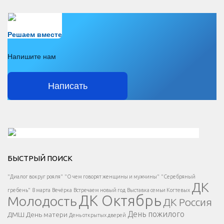
Есть вопрос?
Решаем вместе
Напишите нам
Написать
Решаем вместе</div > </div > </div >
БЫСТРЫЙ ПОИСК
Есть вопрос?
"Диалог вокруг рояля"
"О чем говорят женщины и мужчины"
"Серебряный
ДК
</span >
гребень"
8 марта
Вечёрка
Встречаем новый год
Выставка семьи Когтевых
ДК Октябрь
Молодость
ДК Россия
Напишите нам
</span >
День пожилого
ДМШ
День матери
День открытых дверей
</div >