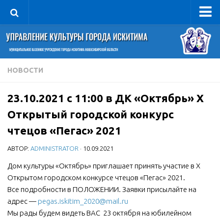
Управление
Руководитель
Сведения об организации
НОВОСТИ
Структура
23.10.2021 с 11:00 в ДК «Октябрь» X
Книга почета культуры
Открытый городской конкурс
Фотогалерея
чтецов «Пегас» 2021
Документы
АВТОР:
ADMINISTRATOR
· 10.09.2021
Учредительные документы
Дом культуры «Октябрь» приглашает принять участие в X
Правовая база
Открытом городском конкурсе чтецов «Пегас» 2021.
Противодействие коррупции
Все подробности в ПОЛОЖЕНИИ. Заявки присылайте на
Отчеты о деятельности
адрес —
pegas.iskitim_2020@mail.ru
Мы рады будем видеть ВАС 23 октября на юбилейном
Учреждения культуры