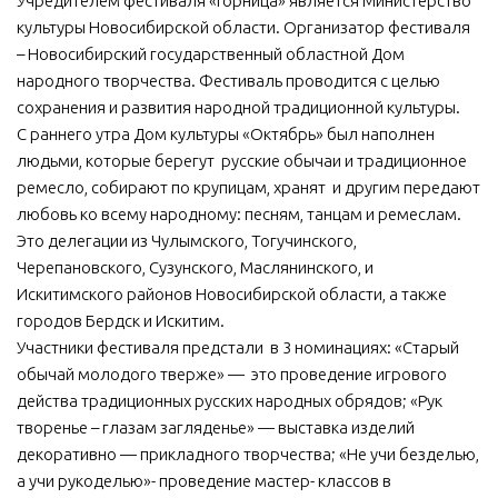
Учредителем фестиваля «Горница» является Министерство
культуры Новосибирской области. Организатор фестиваля
МБУ Дом культуры «Молодость»
– Новосибирский государственный областной Дом
МБУ Дом культуры «Октябрь»
народного творчества. Фестиваль проводится с целью
МБОУ ДО «Детская школа искусств»
сохранения и развития народной традиционной культуры.
С раннего утра Дом культуры «Октябрь» был наполнен
МБОУ ДО «Детская музыкальная школа»
людьми, которые берегут русские обычаи и традиционное
МБУК «Искитимский городской историко-художественный
ремесло, собирают по крупицам, хранят и другим передают
музей»
любовь ко всему народному: песням, танцам и ремеслам.
МБУ Парк культуры и отдыха им. И.В. Коротеева
Это делегации из Чулымского, Тогучинского,
Черепановского, Сузунского, Маслянинского, и
МБУК «Централизованная библиотечная система»
Искитимского районов Новосибирской области, а также
ДК «Россия»
городов Бердск и Искитим.
Участники фестиваля предстали в 3 номинациях: «Старый
Афиша
обычай молодого тверже» — это проведение игрового
Независимая оценка качества
действа традиционных русских народных обрядов; «Рук
творенье – глазам загляденье» — выставка изделий
Контакты
декоративно — прикладного творчества; «Не учи безделью,
а учи рукоделью»- проведение мастер- классов в