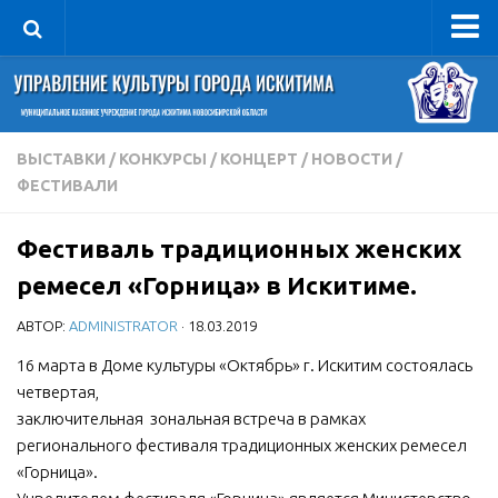
Управление
Руководитель
Сведения об организации
ВЫСТАВКИ
/
КОНКУРСЫ
/
КОНЦЕРТ
/
НОВОСТИ
/
ФЕСТИВАЛИ
Структура
Книга почета культуры
Фестиваль традиционных женских
Фотогалерея
ремесел «Горница» в Искитиме.
Документы
АВТОР:
ADMINISTRATOR
· 18.03.2019
Учредительные документы
16 марта в Доме культуры «Октябрь» г. Искитим состоялась
Правовая база
четвертая,
Противодействие коррупции
заключительная зональная встреча в рамках
регионального фестиваля традиционных женских ремесел
Отчеты о деятельности
«Горница».
Учреждения культуры