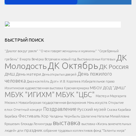
Решаем вместе</div > </div > </div >
БЫСТРЫЙ ПОИСК
Есть вопрос?
"Диалог вокруг рояля"
"О чем говорят женщины и мужчины"
"Серебряный
ДК
</span >
гребень"
8 марта
Вечёрка
Встречаем новый год
Выставка семьи Когтевых
ДК Октябрь
Молодость
ДК Россия
Напишите нам
</span >
День пожилого
ДМШ
День матери
День открытых дверей
</div >
человека
Джаз-коктейль
Дуэт+
И.В. Коротеев
Избирательное право
МБОУ ДОД "ДМШ"
Искитимская художественная выставка
Красная ярмарка
МБУК "ИГИХМ"
МБУК "ЦБС"
Написать
</div > </div >
Мастер и Маргарита
</div >
</button >
Мюзикл
Новосибирская государственная филармония
Ночь искусств
Открытие
</div >
Поздравление
Русский музей
елки
Отчетный концерт
Сказка Карабаса
Фестиваль
Хор
Барабаса
Чалдоны
Чернбыль
Шалагина Наталья Михайловна
выставка
Ярошевич
блокада Ленинграда
выставка «Жизнь замечательных
праздник
людей»
дпи
собрание трудовых коллективов
фонд "Таланты мира"