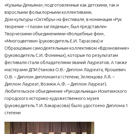
«Кузьмы-Демьяна», подготовленные как детскими, так и
взрослыми фольклорными коллективами.
Дом культуры «Октябрь» на фестивале, в номинации «Рук
творение – глазам загляденье», был представлен
Творческими объединениями «Волшебные феи»,
«Многоцветики» (руководитель Е.И. Тарасова) и
Образцовым самодеятельным коллективом «Вдохновение»
(руководитель С.И. Фоминых), которые по результатам
фестиваля стали обладателями званий Лауреатов. А также
мастерами ДПИ (Чанова О.В.- Диплом Лауреата, Ярошевич
О.В. – Диплом дипломанта I степени, Зеленцова Л.Я. –
Диплом Лауреат, Вознюк А.Ф. – Диплом Лауреат).
Любительское объединение «Рукодельницы» Искитимского
городского историко-художественного музея
(руководитель Т.И. Бакарасова) было удостоено Диплома 1
степени