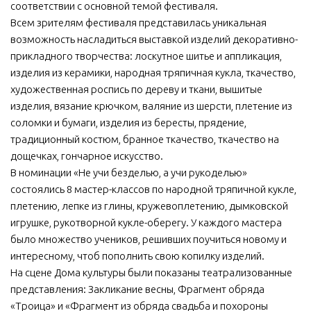
соответствии с основной темой фестиваля.
Всем зрителям фестиваля представилась уникальная
возможность насладиться выставкой изделий декоративно-
прикладного творчества: лоскутное шитье и аппликация,
изделия из керамики, народная тряпичная кукла, ткачество,
художественная роспись по дереву и ткани, вышитые
изделия, вязание крючком, валяние из шерсти, плетение из
соломки и бумаги, изделия из бересты, прядение,
традиционный костюм, бранное ткачество, ткачество на
дощечках, гончарное искусство.
В номинации «Не учи безделью, а учи рукоделью»
состоялись 8 мастер-классов по народной тряпичной кукле,
плетению, лепке из глины, кружевоплетению, дымковской
игрушке, рукотворной кукле-оберегу. У каждого мастера
было множество учеников, решивших поучиться новому и
интересному, чтоб пополнить свою копилку изделий.
На сцене Дома культуры были показаны театрализованные
представления: Закликание весны, Фрагмент обряда
«Троица» и «Фрагмент из обряда свадьба и похороны