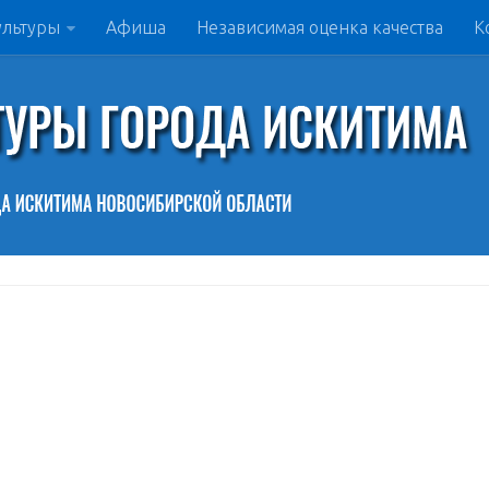
ультуры
Афиша
Независимая оценка качества
К