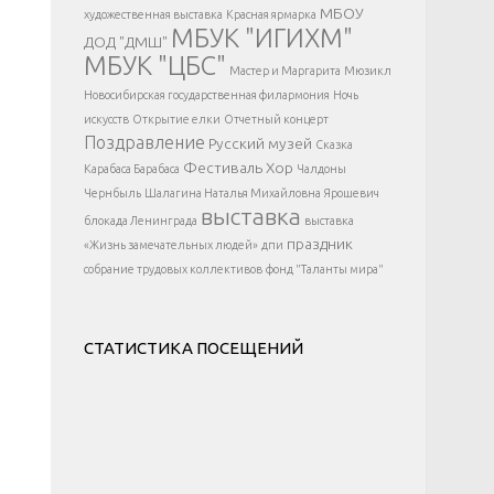
</div >
МБОУ
художественная выставка
Красная ярмарка
МБУК "ИГИХМ"
ДОД "ДМШ"
МБУК "ЦБС"
Мастер и Маргарита
Мюзикл
Новосибирская государственная филармония
Ночь
искусств
Открытие елки
Отчетный концерт
Поздравление
Русский музей
Сказка
Фестиваль
Хор
Карабаса Барабаса
Чалдоны
Чернбыль
Шалагина Наталья Михайловна
Ярошевич
выставка
блокада Ленинграда
выставка
праздник
«Жизнь замечательных людей»
дпи
собрание трудовых коллективов
фонд "Таланты мира"
СТАТИСТИКА ПОСЕЩЕНИЙ