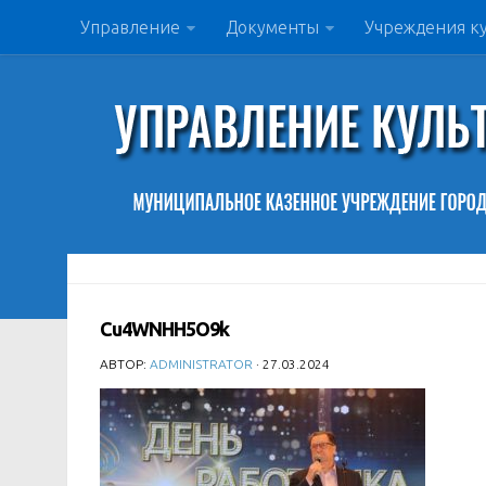
Управление
Документы
Учреждения к
Cu4WNHH5O9k
АВТОР:
ADMINISTRATOR
· 27.03.2024