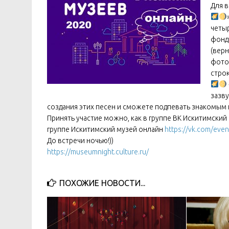
Для в
четыр
фондо
(верн
фото
строк
зазву
создания этих песен и сможете подпевать знакомым
Принять участие можно, как в группе ВК Искитимски
группе Искитимский музей онлайн
https://vk.com/eve
До встречи ночью!))
https://museumnight.culture.ru/
ПОХОЖИЕ НОВОСТИ...