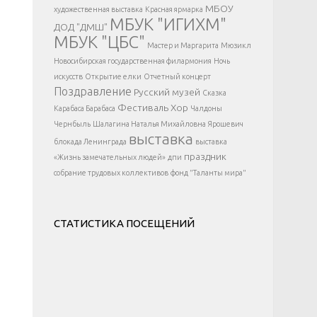
</div >
МБОУ
художественная выставка
Красная ярмарка
МБУК "ИГИХМ"
ДОД "ДМШ"
МБУК "ЦБС"
Мастер и Маргарита
Мюзикл
Новосибирская государственная филармония
Ночь
искусств
Открытие елки
Отчетный концерт
Поздравление
Русский музей
Сказка
Фестиваль
Хор
Карабаса Барабаса
Чалдоны
Чернбыль
Шалагина Наталья Михайловна
Ярошевич
выставка
блокада Ленинграда
выставка
праздник
«Жизнь замечательных людей»
дпи
собрание трудовых коллективов
фонд "Таланты мира"
СТАТИСТИКА ПОСЕЩЕНИЙ