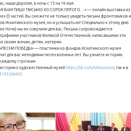
ас, наши дорогие, в ночь с 15 на 16 мая:
»Я ВАМ ПИШУ ПИСЬМО ИЗ СОРОК ПЯТОГО…» — онлайн выставка из
ех (!) частей. Вы сможете не только увидеть письма фронтовиков и
в Искитимского музея, но и услышать их! Специально к этому дню
ее Ночи) мы их озвучили для вас. Письма сопровождаются
графиями участников Великой Отечественной, написавшими эти
и своим женам, детям, матерям.
«ПЕСНИ ПОБЕДЫ» — пластинки из фондов Искитимского музея
чат для вас мелодиями песен военных лет. Вы узнаете историю
 каждому строчкам.
й историко-художественный музей
https://vk.com/iskmuseum
, так и в
nt193266605