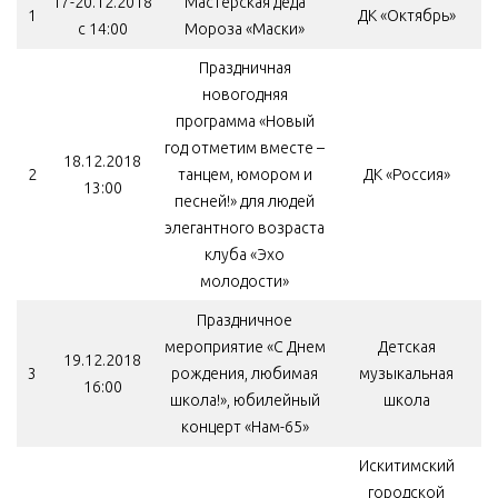
17-20.12.2018
Мастерская деда
1
ДК «Октябрь»
с 14:00
Мороза «Маски»
МБУ Дом культуры «Молодость»
Праздничная
МБУ Дом культуры «Октябрь»
новогодняя
МБОУ ДО «Детская школа искусств»
программа «Новый
МБОУ ДО «Детская музыкальная школа»
год отметим вместе –
18.12.2018
2
танцем, юмором и
ДК «Россия»
МБУК «Искитимский городской историко-художественный
13:00
музей»
песней!» для людей
элегантного возраста
МБУ Парк культуры и отдыха им. И.В. Коротеева
клуба «Эхо
МБУК «Централизованная библиотечная система»
молодости»
ДК «Россия»
Праздничное
мероприятие «С Днем
Детская
Афиша
19.12.2018
3
рождения, любимая
музыкальная
16:00
Независимая оценка качества
школа!», юбилейный
школа
концерт «Нам-65»
Контакты
Искитимский
городской