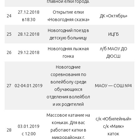
главной ёлки города.
27.12.2018
Открытие елки
24
ДК «Октябрь»
в18:30
«Новогодняя сказка»
Новогодний поезд в
25
28.12.2018
ИЦГБ
детскую больницу
Новогодняя лыжная
л/б МАОУ ДО
26
29.12.2018
гонка
ДЮСШ
Новогодние
соревнования по
волейболу среди
27
02-04.01.2019
МАОУ — СОШ №4
обучающихся
отделения волейбол
и их родителей
Массовое катание на
с/к «Юбилейный»
коньках. Для вас
03.01.2019
с/к «Маяк»
28
работают катки в
с 12:00
каток
микрорайонах г.