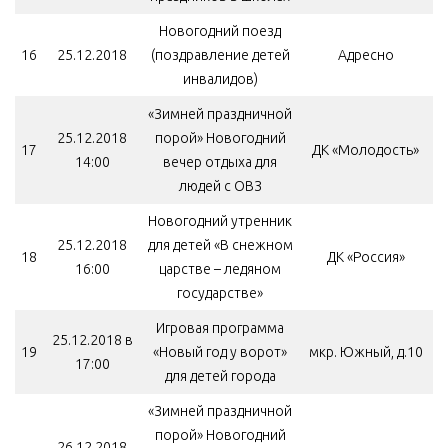
Новогодний поезд
16
25.12.2018
(поздравление детей
Адресно
инвалидов)
«Зимней праздничной
25.12.2018
порой» Новогодний
17
ДК «Молодость»
14:00
вечер отдыха для
людей с ОВЗ
Новогодний утренник
25.12.2018
для детей «В снежном
18
ДК «Россия»
16:00
царстве – ледяном
государстве»
Игровая программа
25.12.2018 в
19
«Новый год у ворот»
мкр. Южный, д.10
17:00
для детей города
«Зимней праздничной
порой» Новогодний
26.12.2018