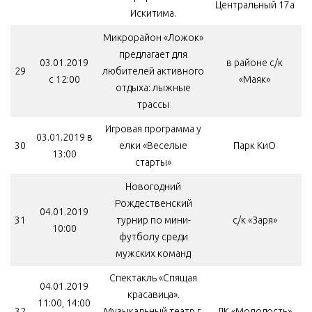
Центральный 17а
Искитима.
Микрорайон «Ложок»
предлагает для
03.01.2019
в районе с/к
29
любителей активного
с 12:00
«Маяк»
отдыха: лыжные
трассы
Игровая программа у
03.01.2019 в
30
елки «Веселые
Парк КиО
13:00
старты»
Новогодний
Рождественский
04.01.2019
31
турнир по мини-
с/к «Заря»
10:00
футболу среди
мужских команд
Спектакль «Спящая
04.01.2019
красавица».
11:00, 14:00
32
Музыкальный театр г.
ДК «Молодость»