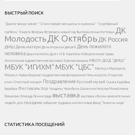
Решаем вместе</div > </div > </div >
БЫСТРЫЙ ПОИСК
Есть вопрос?
"Диалог вокруг рояля"
"О чем говорят женщины и мужчины"
"Серебряный
ДК
</span >
гребень"
8 марта
Вечёрка
Встречаем новый год
Выставка семьи Когтевых
ДК Октябрь
Молодость
ДК Россия
Напишите нам
</span >
День пожилого
ДМШ
День матери
День открытых дверей
</div >
человека
Джаз-коктейль
Дуэт+
И.В. Коротеев
Избирательное право
МБОУ ДОД "ДМШ"
Искитимская художественная выставка
Красная ярмарка
МБУК "ИГИХМ"
МБУК "ЦБС"
Написать
</div > </div >
Мастер и Маргарита
</div >
</button >
Мюзикл
Новосибирская государственная филармония
Ночь искусств
Открытие
</div >
Поздравление
Русский музей
елки
Отчетный концерт
Сказка Карабаса
Фестиваль
Хор
Барабаса
Чалдоны
Чернбыль
Шалагина Наталья Михайловна
выставка
Ярошевич
блокада Ленинграда
выставка «Жизнь замечательных
праздник
людей»
дпи
собрание трудовых коллективов
фонд "Таланты мира"
СТАТИСТИКА ПОСЕЩЕНИЙ