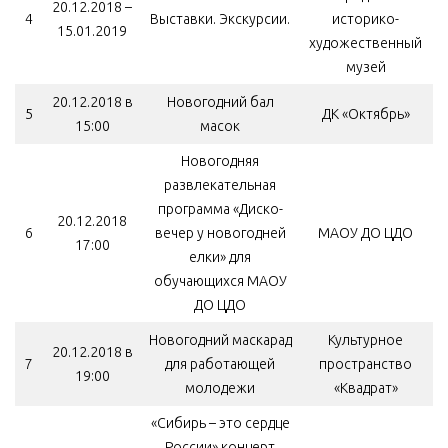
20.12.2018 –
4
Выставки. Экскурсии.
историко-
15.01.2019
художественный
музей
20.12.2018 в
Новогодний бал
5
ДК «Октябрь»
15:00
масок
Новогодняя
развлекательная
программа «Диско-
20.12.2018
6
вечер у новогодней
МАОУ ДО ЦДО
17:00
елки» для
обучающихся МАОУ
ДО ЦДО
Новогодний маскарад
Культурное
20.12.2018 в
7
для работающей
пространство
19:00
молодежи
«Квадрат»
«Сибирь – это сердце
России» концерт