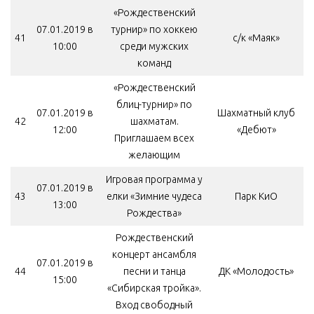
«Рождественский
07.01.2019 в
турнир» по хоккею
41
с/к «Маяк»
10:00
среди мужских
команд
«Рождественский
блиц-турнир» по
07.01.2019 в
Шахматный клуб
42
шахматам.
12:00
«Дебют»
Приглашаем всех
желающим
Игровая программа у
07.01.2019 в
43
елки «Зимние чудеса
Парк КиО
13:00
Рождества»
Рождественский
концерт ансамбля
07.01.2019 в
44
песни и танца
ДК «Молодость»
15:00
«Сибирская тройка».
Вход свободный