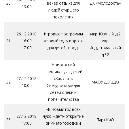
20
вечер отдыха для
ДК «Молодость»
13:00
людей старшего
поколения.
26.12.2018
Игровые программы
мкр. Южный, д.2
21
16:00
«Новый год у ворот»
мкр.
17:00
для детей города
Индустриальный
д.32
Новогодний
спектакль для детей
27.12.2018
«Как стать
22
МАОУ ДО ЦДО
10:00
Снегурочкой» для
детей опеки и
попечительства
«В Новый год всех
27.12.2018
чудо ждёт!» открытие
23
Парк КиО
17:00
зимнего городка и