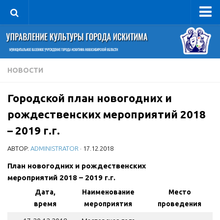
Управление
Руководитель
Сведения об организации
НОВОСТИ
Структура
Городской план новогодних и
Книга почета культуры
рождественских мероприятий 2018
Фотогалерея
– 2019 г.г.
Документы
АВТОР:
ADMINISTRATOR
· 17.12.2018
Учредительные документы
План новогодних и рождественских
Правовая база
мероприятий 2018 – 2019 г.г.
Противодействие коррупции
Дата,
Наименование
Место
Отчеты о деятельности
время
мероприятия
проведения
Учреждения культуры