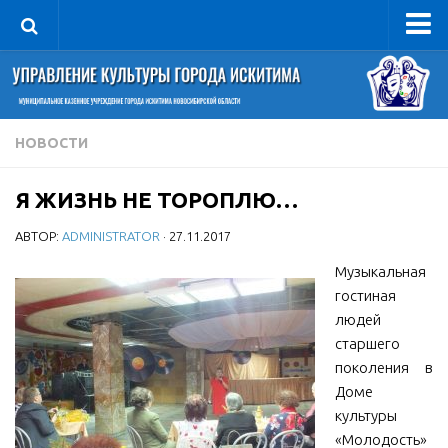
Управление
Руководитель
Сведения об организации
НОВОСТИ
Структура
Я ЖИЗНЬ НЕ ТОРОПЛЮ…
Книга почета культуры
АВТОР:
ADMINISTRATOR
· 27.11.2017
Фотогалерея
Документы
Музыкальная
гостиная
Учредительные документы
людей
Правовая база
старшего
поколения в
Противодействие коррупции
Доме
Отчеты о деятельности
культуры
«Молодость»
Учреждения культуры