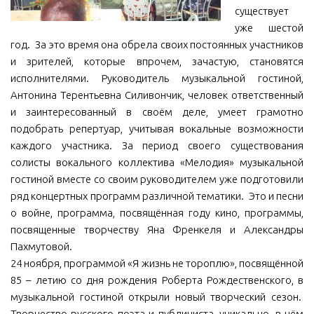
существует
МБУ Дом культуры «Молодость»
уже шестой
МБУ Дом культуры «Октябрь»
год. За это время она обрела своих постоянных участников
и зрителей, которые впрочем, зачастую, становятся
МБОУ ДО «Детская школа искусств»
исполнителями. Руководитель музыкальной гостиной,
МБОУ ДО «Детская музыкальная школа»
Антонина Терентьевна Силивончик, человек ответственный
и заинтересованный в своём деле, умеет грамотно
МБУК «Искитимский городской историко-художественный
музей»
подобрать репертуар, учитывая вокальные возможности
каждого участника. За период своего существования
МБУ Парк культуры и отдыха им. И.В. Коротеева
солисты вокального коллектива «Мелодия» музыкальной
МБУК «Централизованная библиотечная система»
гостиной вместе со своим руководителем уже подготовили
ряд концертных программ различной тематики. Это и песни
ДК «Россия»
о войне, программа, посвящённая году кино, программы,
Афиша
посвященные творчеству Яна Френкеля и Александры
Независимая оценка качества
Пахмутовой.
24 ноября, программой «Я жизнь не тороплю», посвящённой
Контакты
85 – летию со дня рождения Роберта Рождественского, в
музыкальной гостиной открыли новый творческий сезон.
Творчество русского поэта и публициста, уникально, в нём