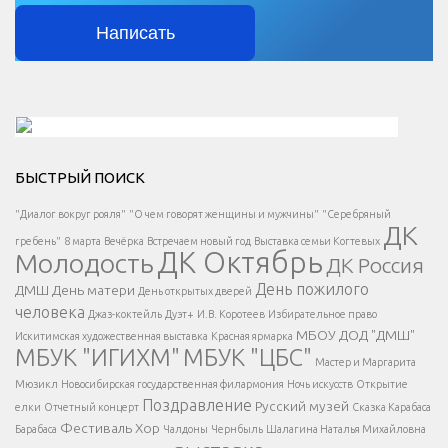
Написать
Решаем вместе</div > </div > </div >
БЫСТРЫЙ ПОИСК
Есть вопрос?
"Диалог вокруг рояля"
"О чем говорят женщины и мужчины"
"Серебряный
ДК
</span >
гребень"
8 марта
Вечёрка
Встречаем новый год
Выставка семьи Когтевых
ДК Октябрь
Молодость
ДК Россия
Напишите нам
</span >
День пожилого
ДМШ
День матери
День открытых дверей
</div >
человека
Джаз-коктейль
Дуэт+
И.В. Коротеев
Избирательное право
МБОУ ДОД "ДМШ"
Искитимская художественная выставка
Красная ярмарка
МБУК "ИГИХМ"
МБУК "ЦБС"
Написать
</div > </div >
Мастер и Маргарита
</div >
</button >
Мюзикл
Новосибирская государственная филармония
Ночь искусств
Открытие
</div >
Поздравление
Русский музей
елки
Отчетный концерт
Сказка Карабаса
Фестиваль
Хор
Барабаса
Чалдоны
Чернбыль
Шалагина Наталья Михайловна