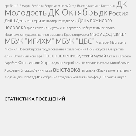
ДК
</span >
гребень"
8 марта
Вечёрка
Встречаем новый год
Выставка семьи Когтевых
ДК Октябрь
Молодость
ДК Россия
Напишите нам
</span >
День пожилого
ДМШ
День матери
День открытых дверей
</div >
человека
Джаз-коктейль
Дуэт+
И.В. Коротеев
Избирательное право
МБОУ ДОД "ДМШ"
Искитимская художественная выставка
Красная ярмарка
МБУК "ИГИХМ"
МБУК "ЦБС"
Написать
</div > </div >
Мастер и Маргарита
</div >
</button >
Мюзикл
Новосибирская государственная филармония
Ночь искусств
Открытие
</div >
Поздравление
Русский музей
елки
Отчетный концерт
Сказка Карабаса
Фестиваль
Хор
Барабаса
Чалдоны
Чернбыль
Шалагина Наталья Михайловна
выставка
Ярошевич
блокада Ленинграда
выставка «Жизнь замечательных
праздник
людей»
дпи
собрание трудовых коллективов
фонд "Таланты мира"
СТАТИСТИКА ПОСЕЩЕНИЙ