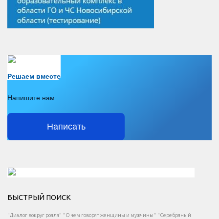
Есть вопрос?
Решаем вместе
Напишите нам
Написать
Решаем вместе</div > </div > </div >
БЫСТРЫЙ ПОИСК
Есть вопрос?
"Диалог вокруг рояля"
"О чем говорят женщины и мужчины"
"Серебряный