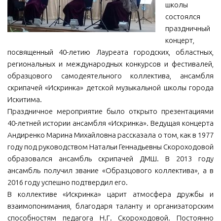
школы
МБУ Дом культуры «Молодость»
состоялся
праздничный
МБУ Дом культуры «Октябрь»
концерт,
МБОУ ДО «Детская школа искусств»
посвященный 40-летию Лауреата городских, областных,
МБОУ ДО «Детская музыкальная школа»
региональных и международных конкурсов и фестивалей,
образцового самодеятельного коллектива, ансамбля
МБУК «Искитимский городской историко-художественный
скрипачей «Искринка» детской музыкальной школы города
музей»
Искитима.
МБУ Парк культуры и отдыха им. И.В. Коротеева
Праздничное мероприятие было открыто презентациями
МБУК «Централизованная библиотечная система»
40-летней истории ансамбля «Искринка». Ведущая концерта
Андиренко Марина Михайловна рассказала о том, как в 1977
ДК «Россия»
году под руководством Натальи Геннадьевны Скороходовой
Афиша
образовался ансамбль скрипачей ДМШ. В 2013 году
ансамбль получил звание «Образцового коллектива», а в
Независимая оценка качества
2016 году успешно подтвердил его.
Контакты
В коллективе «Искринка» царит атмосфера дружбы и
взаимопонимания, благодаря таланту и организаторским
способностям педагога Н.Г. Скороходовой. Постоянно