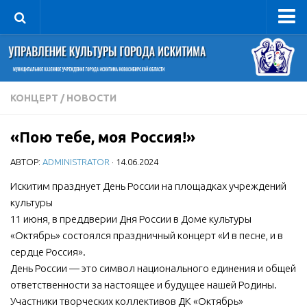
Управление
Руководитель
Сведения об организации
КОНЦЕРТ
/
НОВОСТИ
Структура
«Пою тебе, моя Россия!»
Книга почета культуры
АВТОР:
ADMINISTRATOR
· 14.06.2024
Фотогалерея
Документы
Искитим празднует День России на площадках учреждений
культуры
Учредительные документы
11 июня, в преддверии Дня России в Доме культуры
Правовая база
«Октябрь» состоялся праздничный концерт «И в песне, и в
сердце Россия».
Противодействие коррупции
День России — это символ национального единения и общей
Отчеты о деятельности
ответственности за настоящее и будущее нашей Родины.
Участники творческих коллективов ДК «Октябрь»
Учреждения культуры