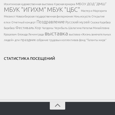
МБОУ ДОД "ДМШ"
Искитимская художественная выставка
Красная ярмарка
МБУК "ИГИХМ"
МБУК "ЦБС"
Написать
</div > </div >
Мастер и Маргарита
</div >
</button >
Мюзикл
Новосибирская государственная филармония
Ночь искусств
Открытие
</div >
Поздравление
Русский музей
елки
Отчетный концерт
Сказка Карабаса
Фестиваль
Хор
Барабаса
Чалдоны
Чернбыль
Шалагина Наталья Михайловна
выставка
Ярошевич
блокада Ленинграда
выставка «Жизнь замечательных
праздник
людей»
дпи
собрание трудовых коллективов
фонд "Таланты мира"
СТАТИСТИКА ПОСЕЩЕНИЙ