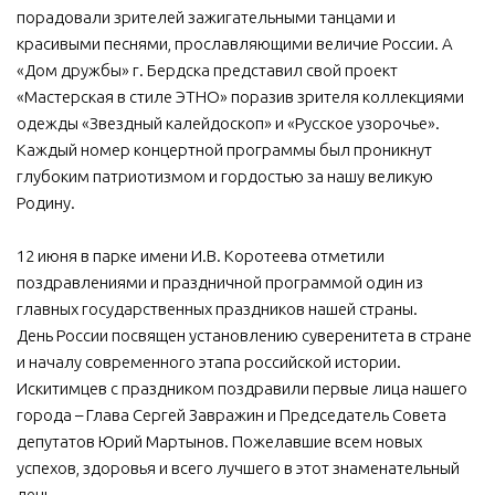
порадовали зрителей зажигательными танцами и
МБУ Дом культуры «Молодость»
красивыми песнями, прославляющими величие России. А
МБУ Дом культуры «Октябрь»
«Дом дружбы» г. Бердска представил свой проект
«Мастерская в стиле ЭТНО» поразив зрителя коллекциями
МБОУ ДО «Детская школа искусств»
одежды «Звездный калейдоскоп» и «Русское узорочье».
МБОУ ДО «Детская музыкальная школа»
Каждый номер концертной программы был проникнут
глубоким патриотизмом и гордостью за нашу великую
МБУК «Искитимский городской историко-художественный
музей»
Родину.
МБУ Парк культуры и отдыха им. И.В. Коротеева
12 июня в парке имени И.В. Коротеева отметили
МБУК «Централизованная библиотечная система»
поздравлениями и праздничной программой один из
главных государственных праздников нашей страны.
ДК «Россия»
День России посвящен установлению суверенитета в стране
Афиша
и началу современного этапа российской истории.
Независимая оценка качества
Искитимцев с праздником поздравили первые лица нашего
города – Глава Сергей Завражин и Председатель Совета
Контакты
депутатов Юрий Мартынов. Пожелавшие всем новых
успехов, здоровья и всего лучшего в этот знаменательный
день.