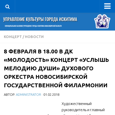
Управление
Руководитель
Сведения об организации
КОНЦЕРТ
/
НОВОСТИ
Структура
8 ФЕВРАЛЯ В 18.00 В ДК
Книга почета культуры
«МОЛОДОСТЬ» КОНЦЕРТ «УСЛЫШЬ
Фотогалерея
МЕЛОДИЮ ДУШИ» ДУХОВОГО
Документы
ОРКЕСТРА НОВОСИБИРСКОЙ
Учредительные документы
ГОСУДАРСТВЕННОЙ ФИЛАРМОНИИ
Правовая база
АВТОР:
ADMINISTRATOR
· 01.02.2018
Противодействие коррупции
Художественный
Отчеты о деятельности
руководитель и главный
Учреждения культуры