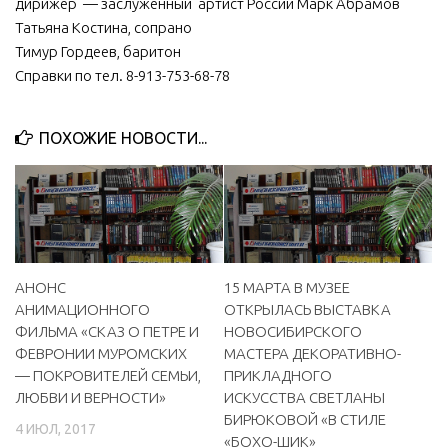
дирижер — заслуженный артист России Марк Абрамов
Татьяна Костина, сопрано
МБУ Дом культуры «Молодость»
Тимур Гордеев, баритон
МБУ Дом культуры «Октябрь»
Справки по тел. 8-913-753-68-78
МБОУ ДО «Детская школа искусств»
МБОУ ДО «Детская музыкальная школа»
ПОХОЖИЕ НОВОСТИ...
МБУК «Искитимский городской историко-художественный
музей»
МБУ Парк культуры и отдыха им. И.В. Коротеева
МБУК «Централизованная библиотечная система»
ДК «Россия»
АНОНС
15 МАРТА В МУЗЕЕ
АНИМАЦИОННОГО
ОТКРЫЛАСЬ ВЫСТАВКА
Афиша
ФИЛЬМА «СКАЗ О ПЕТРЕ И
НОВОСИБИРСКОГО
Независимая оценка качества
ФЕВРОНИИ МУРОМСКИХ
МАСТЕРА ДЕКОРАТИВНО-
— ПОКРОВИТЕЛЕЙ СЕМЬИ,
ПРИКЛАДНОГО
Контакты
ЛЮБВИ И ВЕРНОСТИ»
ИСКУССТВА СВЕТЛАНЫ
БИРЮКОВОЙ «В СТИЛЕ
4 ИЮЛ, 2017
«БОХО-ШИК»