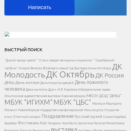
Написать
Решаем вместе</div > </div > </div >
БЫСТРЫЙ ПОИСК
Есть вопрос?
"Диалог вокруг рояля"
"О чем говорят женщины и мужчины"
"Серебряный
ДК
</span >
гребень"
8 марта
Вечёрка
Встречаем новый год
Выставка семьи Когтевых
ДК Октябрь
Молодость
ДК Россия
Напишите нам
</span >
День пожилого
ДМШ
День матери
День открытых дверей
</div >
человека
Джаз-коктейль
Дуэт+
И.В. Коротеев
Избирательное право
МБОУ ДОД "ДМШ"
Искитимская художественная выставка
Красная ярмарка
МБУК "ИГИХМ"
МБУК "ЦБС"
Написать
</div > </div >
Мастер и Маргарита
</div >
</button >
Мюзикл
Новосибирская государственная филармония
Ночь искусств
Открытие
</div >
Поздравление
Русский музей
елки
Отчетный концерт
Сказка Карабаса
Фестиваль
Хор
Барабаса
Чалдоны
Чернбыль
Шалагина Наталья Михайловна
выставка
Ярошевич
блокада Ленинграда
выставка «Жизнь замечательных