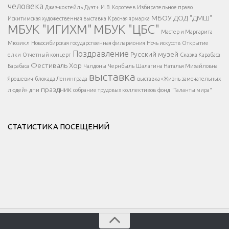
</div >
человека
Джаз-коктейль
Дуэт+
И.В. Коротеев
Избирательное право
МБОУ ДОД "ДМШ"
Искитимская художественная выставка
Красная ярмарка
МБУК "ИГИХМ"
МБУК "ЦБС"
Написать
</div > </div >
Мастер и Маргарита
</div >
</button >
Мюзикл
Новосибирская государственная филармония
Ночь искусств
Открытие
</div >
Поздравление
Русский музей
елки
Отчетный концерт
Сказка Карабаса
Фестиваль
Хор
Барабаса
Чалдоны
Чернбыль
Шалагина Наталья Михайловна
выставка
Ярошевич
блокада Ленинграда
выставка «Жизнь замечательных
праздник
людей»
дпи
собрание трудовых коллективов
фонд "Таланты мира"
СТАТИСТИКА ПОСЕЩЕНИЙ