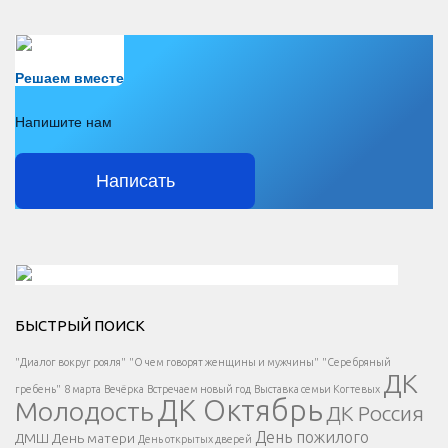
Есть вопрос?
Решаем вместе
Напишите нам
Написать
Решаем вместе</div > </div > </div >
БЫСТРЫЙ ПОИСК
Есть вопрос?
"Диалог вокруг рояля"
"О чем говорят женщины и мужчины"
"Серебряный
ДК
</span >
гребень"
8 марта
Вечёрка
Встречаем новый год
Выставка семьи Когтевых
ДК Октябрь
Молодость
ДК Россия
Напишите нам
</span >
День пожилого
ДМШ
День матери
День открытых дверей