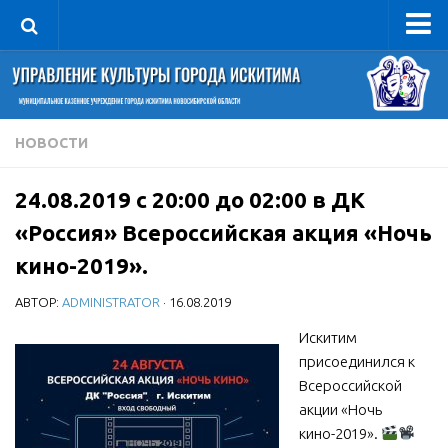
Управление
Руководитель
Сведения об организации
НОВОСТИ
Структура
24.08.2019 с 20:00 до 02:00 в ДК
Книга почета культуры
«Россия» Всероссийская акция «Ночь
Фотогалерея
кино-2019».
Документы
АВТОР:
ADMINISTRATOR
· 16.08.2019
Учредительные документы
Искитим
Правовая база
присоединился к
Противодействие коррупции
Всероссийской
Отчеты о деятельности
акции «Ночь
кино-2019».
Учреждения культуры