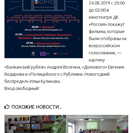
24.08.2019 с 20:00
МБУ Дом культуры «Молодость»
до 02:00 в
кинотеатре ДК
МБУ Дом культуры «Октябрь»
«Россия» покажут
МБОУ ДО «Детская школа искусств»
фильмы, которые
МБОУ ДО «Детская музыкальная школа»
были отобраны на
всероссийском
МБУК «Искитимский городской историко-художественный
голосовании, —
музей»
картину
МБУ Парк культуры и отдыха им. И.В. Коротеева
«Балканский рубеж» Андрея Волгина, «Домового» Евгения
МБУК «Централизованная библиотечная система»
Бедарева и «Полицейского с Рублевки. Новогодний
беспредел» Ильи Куликова.
ДК «Россия»
Вход свободный!
Афиша
Независимая оценка качества
ПОХОЖИЕ НОВОСТИ...
Контакты