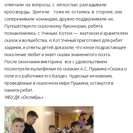
отвечали на вопросы, с легкостью разгадывали
МБУ Дом культуры «Молодость»
кроссворды. Зрители тоже не остались в стороне, они
МБУ Дом культуры «Октябрь»
сопереживали командам, дружно поддерживали их.
Путешествуя по сказочному Лукоморью, ребята
МБОУ ДО «Детская школа искусств»
познакомились с Ученым Котом — знатоком и хранителем
МБОУ ДО «Детская музыкальная школа»
сказок и волшебства. А Кот Ученый приготовил для ребят
задания, и ответы детей доказали, что юное подрастающее
МБУК «Искитимский городской историко-художественный
музей»
поколение любит и знает сказки знаменитого поэта.
После окончания викторина все с удовольствием
МБУ Парк культуры и отдыха им. И.В. Коротеева
посмотрели мультфильм по сказкам А.С. Пушкина «Сказка о
МБУК «Централизованная библиотечная система»
попе и о работнике его Балде». Чудесные мгновения,
проведённые в сказочном мире Пушкина, останутся в
ДК «Россия»
памяти ребят.
Афиша
МБУ ДК «Октябрь»
Независимая оценка качества
Контакты