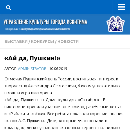
Управление
Руководитель
Сведения об организации
ВЫСТАВКИ
/
КОНКУРСЫ
/
НОВОСТИ
Структура
«Ай да, Пушкин!»
Книга почета культуры
АВТОР:
ADMINISTRATOR
· 10.06.2019
Фотогалерея
Документы
Отмечая Пушкинский день России, воспитывая интерес к
творчеству Александра Сергеевича, 6 июня увлекательно
Учредительные документы
прошла игра-викторина
Правовая база
«Ай да, Пушкин!»
в Доме культуры «Октябрь». В
викторине приняли участие две команды: «Ученые коты»
Противодействие коррупции
и «Рыбаки и рыбки». Все ребята показали хорошие знания
Отчеты о деятельности
сказок А.С. Пушкина. Дети, которые участвовали в
командах, легко узнавали сказочных героев, правильно
Учреждения культуры