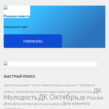
Есть вопрос?
Решаем вместе
Напишите нам
Написать
Решаем вместе</div > </div > </div >
БЫСТРЫЙ ПОИСК
Есть вопрос?
"Диалог вокруг рояля"
"О чем говорят женщины и мужчины"
"Серебряный
ДК
</span >
гребень"
8 марта
Вечёрка
Встречаем новый год
Выставка семьи Когтевых
ДК Октябрь
Молодость
ДК Россия
Напишите нам
</span >
День пожилого
ДМШ
День матери
День открытых дверей
</div >
человека