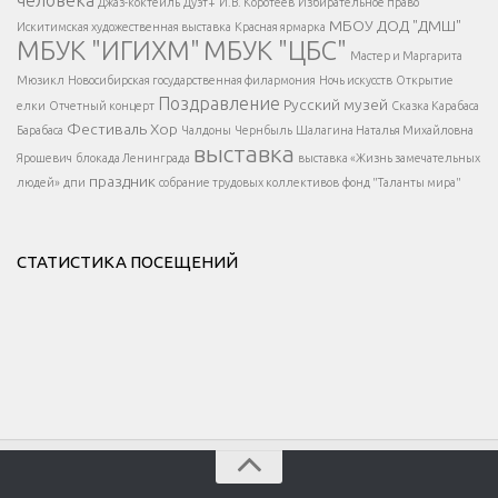
Джаз-коктейль
Дуэт+
И.В. Коротеев
Избирательное право
МБОУ ДОД "ДМШ"
Искитимская художественная выставка
Красная ярмарка
МБУК "ИГИХМ"
МБУК "ЦБС"
Написать
</div > </div >
Мастер и Маргарита
</div >
</button >
Мюзикл
Новосибирская государственная филармония
Ночь искусств
Открытие
</div >
Поздравление
Русский музей
елки
Отчетный концерт
Сказка Карабаса
Фестиваль
Хор
Барабаса
Чалдоны
Чернбыль
Шалагина Наталья Михайловна
выставка
Ярошевич
блокада Ленинграда
выставка «Жизнь замечательных
праздник
людей»
дпи
собрание трудовых коллективов
фонд "Таланты мира"
СТАТИСТИКА ПОСЕЩЕНИЙ