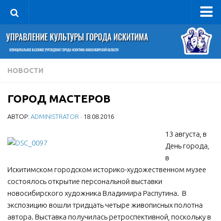
Управление
Руководитель
Сведения об организации
НОВОСТИ
Структура
ГОРОД МАСТЕРОВ
Книга почета культуры
АВТОР:
ADMINISTRATOR
· 18.08.2016
Фотогалерея
Документы
13 августа, в
День города,
Учредительные документы
в
Правовая база
Искитимском городском историко-художественном музее
состоялось открытие персональной выставки
Противодействие коррупции
новосибирского художника Владимира Распутина. В
Отчеты о деятельности
экспозицию вошли тридцать четыре живописных полотна
автора. Выставка получилась ретроспективной, поскольку в
Учреждения культуры