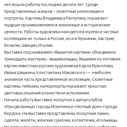
нее вошли работы последних десяти лет. Среди
МБУ Дом культуры «Молодость»
представленных жанров – сюжетные композиции и
МБУ Дом культуры «Октябрь»
портреты. Картины Владимира Распутина, поражают
мудрым проникновением в жизненные и исторические
МБОУ ДО «Детская школа искусств»
ценности. Работы художника находятся в музеях и частных
МБОУ ДО «Детская музыкальная школа»
коллекциях не только в России, но и в Германии, Австрии,
Бельгии, Швеции, Италии.
МБУК «Искитимский городской историко-художественный
музей»
Выставка под названием «Вышитая картина» объединила
тринадцать мастериц – вышивальщиц. Вышивки по мотивам
МБУ Парк культуры и отдыха им. И.В. Коротеева
картин известных русских художников Карла Брюллова,
МБУК «Централизованная библиотечная система»
Ивана Шишкина, Константина Маковского — наиболее
значимая часть представленной экспозиции. Сюжетные
ДК «Россия»
картины, пейзажи, натюрморты поражают яркостью
Афиша
цветовых решений и качеством исполнения.
Независимая оценка качества
Начала работу выставка лоскутного шитья клубов
«Рукодельница» города Искитима и «Уютный дом» города
Контакты
Бердска. На выставке представлены лоскутные панно,
одеяла, жилеты, женские сумочки, косметички, игольницы.
На площадке, перед зданием музея, в этот день работала