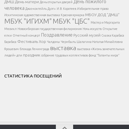
</span >
День пожилого
ДМШ
День матери
День открытых дверей
</div >
человека
Джаз-коктейль
Дуэт+
И.В. Коротеев
Избирательное право
МБОУ ДОД "ДМШ"
Искитимская художественная выставка
Красная ярмарка
МБУК "ИГИХМ"
МБУК "ЦБС"
Написать
</div > </div >
Мастер и Маргарита
</div >
</button >
Мюзикл
Новосибирская государственная филармония
Ночь искусств
Открытие
</div >
Поздравление
Русский музей
елки
Отчетный концерт
Сказка Карабаса
Фестиваль
Хор
Барабаса
Чалдоны
Чернбыль
Шалагина Наталья Михайловна
выставка
Ярошевич
блокада Ленинграда
выставка «Жизнь замечательных
праздник
людей»
дпи
собрание трудовых коллективов
фонд "Таланты мира"
СТАТИСТИКА ПОСЕЩЕНИЙ