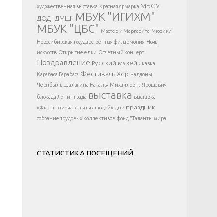
</div >
МБОУ
художественная выставка
Красная ярмарка
МБУК "ИГИХМ"
ДОД "ДМШ"
МБУК "ЦБС"
Мастер и Маргарита
Мюзикл
Новосибирская государственная филармония
Ночь
искусств
Открытие елки
Отчетный концерт
Поздравление
Русский музей
Сказка
Фестиваль
Хор
Карабаса Барабаса
Чалдоны
Чернбыль
Шалагина Наталья Михайловна
Ярошевич
выставка
блокада Ленинграда
выставка
праздник
«Жизнь замечательных людей»
дпи
собрание трудовых коллективов
фонд "Таланты мира"
СТАТИСТИКА ПОСЕЩЕНИЙ