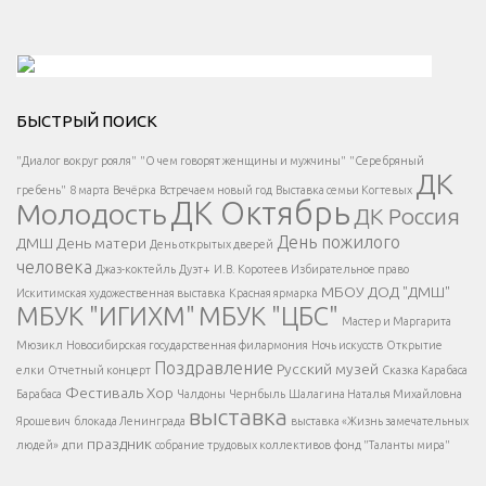
Решаем вместе</div > </div > </div >
БЫСТРЫЙ ПОИСК
Есть вопрос?
"Диалог вокруг рояля"
"О чем говорят женщины и мужчины"
"Серебряный
ДК
</span >
гребень"
8 марта
Вечёрка
Встречаем новый год
Выставка семьи Когтевых
ДК Октябрь
Молодость
ДК Россия
Напишите нам
</span >
День пожилого
ДМШ
День матери
День открытых дверей
</div >
человека
Джаз-коктейль
Дуэт+
И.В. Коротеев
Избирательное право
МБОУ ДОД "ДМШ"
Искитимская художественная выставка
Красная ярмарка
МБУК "ИГИХМ"
МБУК "ЦБС"
Написать
</div > </div >
Мастер и Маргарита
</div >
</button >
Мюзикл
Новосибирская государственная филармония
Ночь искусств
Открытие
</div >
Поздравление
Русский музей
елки
Отчетный концерт
Сказка Карабаса
Фестиваль
Хор
Барабаса
Чалдоны
Чернбыль
Шалагина Наталья Михайловна
выставка
Ярошевич
блокада Ленинграда
выставка «Жизнь замечательных
праздник
людей»
дпи
собрание трудовых коллективов
фонд "Таланты мира"