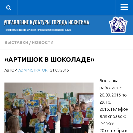
Управление
Руководитель
Сведения об организации
ВЫСТАВКИ
/
НОВОСТИ
Структура
«АРТИШОК В ШОКОЛАДЕ»
Книга почета культуры
АВТОР:
ADMINISTRATOR
· 21.09.2016
Фотогалерея
Документы
Выставка
работает с
Учредительные документы
20.09.2016 по
Правовая база
29.10.
2016.Телефон
Противодействие коррупции
для справок:
Отчеты о деятельности
2-46-59
20 сентября в
Учреждения культуры