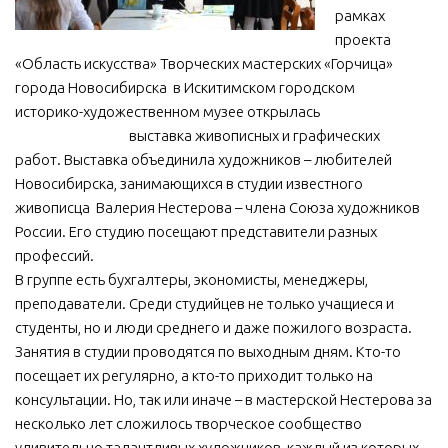
рамках
МБУ Дом культуры «Молодость»
проекта
МБУ Дом культуры «Октябрь»
«Область искусства» Творческих мастерских «Горчица»
города Новосибирска в Искитимском городском
МБОУ ДО «Детская школа искусств»
историко-художественном музее открылась
МБОУ ДО «Детская музыкальная школа»
выставка живописных и графических
работ. Выставка объединила художников – любителей
МБУК «Искитимский городской историко-художественный
музей»
Новосибирска, занимающихся в студии известного
живописца Валерия Нестерова – члена Союза художников
МБУ Парк культуры и отдыха им. И.В. Коротеева
России. Его студию посещают представители разных
МБУК «Централизованная библиотечная система»
профессий.
В группе есть бухгалтеры, экономисты, менеджеры,
ДК «Россия»
преподаватели. Среди студийцев не только учащиеся и
Афиша
студенты, но и люди среднего и даже пожилого возраста.
Независимая оценка качества
Занятия в студии проводятся по выходным дням. Кто-то
посещает их регулярно, а кто-то приходит только на
Контакты
консультации. Но, так или иначе – в мастерской Нестерова за
несколько лет сложилось творческое сообщество
удивительно талантливых художников, каждый из которых