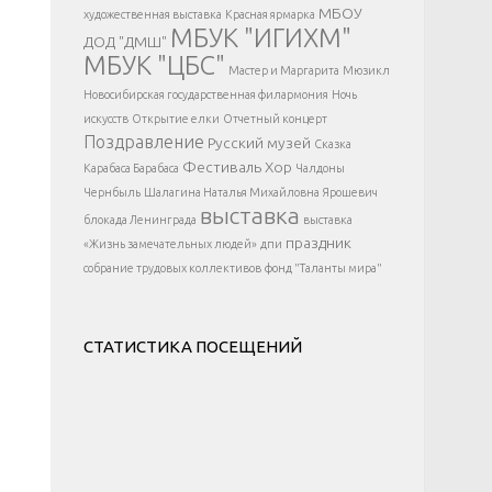
</div >
МБОУ
художественная выставка
Красная ярмарка
МБУК "ИГИХМ"
ДОД "ДМШ"
МБУК "ЦБС"
Мастер и Маргарита
Мюзикл
Новосибирская государственная филармония
Ночь
искусств
Открытие елки
Отчетный концерт
Поздравление
Русский музей
Сказка
Фестиваль
Хор
Карабаса Барабаса
Чалдоны
Чернбыль
Шалагина Наталья Михайловна
Ярошевич
выставка
блокада Ленинграда
выставка
праздник
«Жизнь замечательных людей»
дпи
собрание трудовых коллективов
фонд "Таланты мира"
СТАТИСТИКА ПОСЕЩЕНИЙ