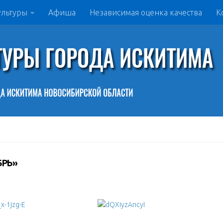
ультуры
Афиша
Независимая оценка качества
К
БРЬ»