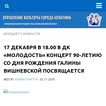
Управление
Руководитель
Сведения об организации
КОНЦЕРТ
/
НОВОСТИ
Структура
17 ДЕКАБРЯ В 18.00 В ДК
Книга почета культуры
«МОЛОДОСТЬ» КОНЦЕРТ 90-ЛЕТИЮ
Фотогалерея
СО ДНЯ РОЖДЕНИЯ ГАЛИНЫ
Документы
ВИШНЕВСКОЙ ПОСВЯЩАЕТСЯ
Учредительные документы
АВТОР:
ADMINISTRATOR
· 02.11.2016
Правовая база
Противодействие коррупции
Отчеты о деятельности
Учреждения культуры