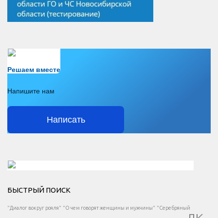
Есть вопрос?
Решаем вместе
Напишите нам
Написать
Решаем вместе</div > </div > </div >
БЫСТРЫЙ ПОИСК
Есть вопрос?
"Диалог вокруг рояля"
"О чем говорят женщины и мужчины"
"Серебряный
ДК
</span >