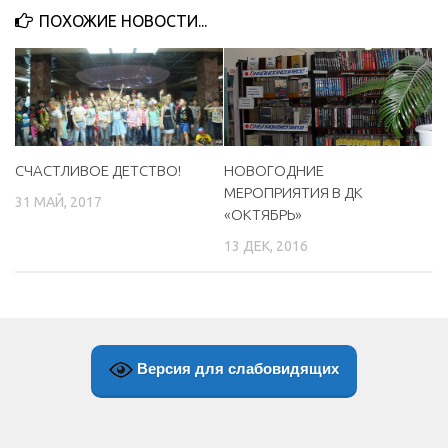
ПОХОЖИЕ НОВОСТИ...
МБУ Дом культуры «Молодость»
МБУ Дом культуры «Октябрь»
МБОУ ДО «Детская школа искусств»
МБОУ ДО «Детская музыкальная школа»
МБУК «Искитимский городской историко-художественный
СЧАСТЛИВОЕ ДЕТСТВО!
НОВОГОДНИЕ
музей»
МЕРОПРИЯТИЯ В ДК
31 МАЙ, 2017
МБУ Парк культуры и отдыха им. И.В. Коротеева
«ОКТЯБРЬ»
13 ДЕК, 2016
МБУК «Централизованная библиотечная система»
ДК «Россия»
Афиша
Независимая оценка качества
Версия для слабовидящих
Контакты