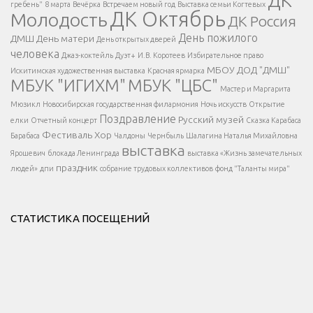
гребень"
8 марта
Вечёрка
Встречаем новый год
Выставка семьи Когтевых
ДК Октябрь
Молодость
ДК Россия
Напишите нам
</span >
День пожилого
ДМШ
День матери
День открытых дверей
</div >
человека
Джаз-коктейль
Дуэт+
И.В. Коротеев
Избирательное право
МБОУ ДОД "ДМШ"
Искитимская художественная выставка
Красная ярмарка
МБУК "ИГИХМ"
МБУК "ЦБС"
Написать
</div > </div >
Мастер и Маргарита
</div >
</button >
Мюзикл
Новосибирская государственная филармония
Ночь искусств
Открытие
</div >
Поздравление
Русский музей
елки
Отчетный концерт
Сказка Карабаса
Фестиваль
Хор
Барабаса
Чалдоны
Чернбыль
Шалагина Наталья Михайловна
выставка
Ярошевич
блокада Ленинграда
выставка «Жизнь замечательных
праздник
людей»
дпи
собрание трудовых коллективов
фонд "Таланты мира"
СТАТИСТИКА ПОСЕЩЕНИЙ