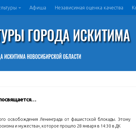
ультуры
Афиша
Независимая оценка качества
К
 посвящается…
ного освобождения Ленинграда от фашистской блокады. Этому
изма и мужества», которое прошло 28 января в 14:30 в ДК