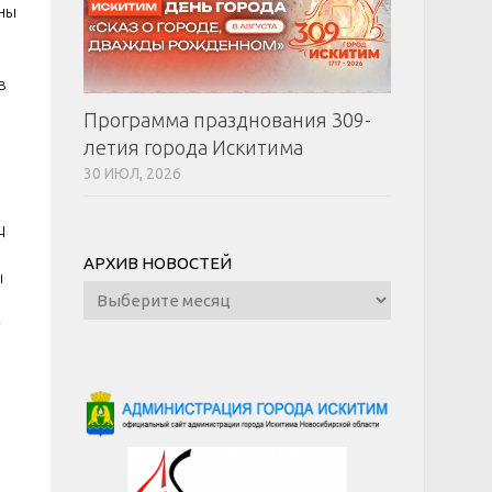
ины
 в
Программа празднования 309-
летия города Искитима
30 ИЮЛ, 2026
ц
АРХИВ НОВОСТЕЙ
ты
Архив
новостей
у