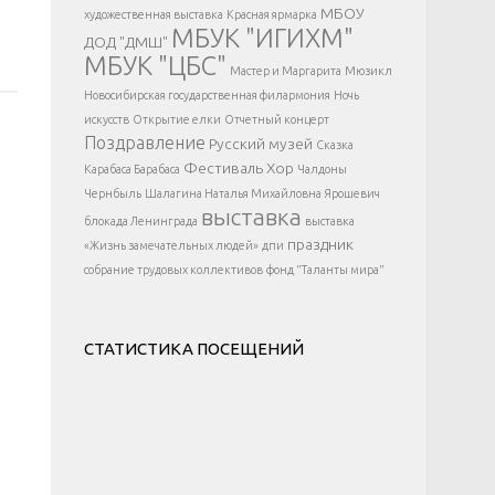
</div >
МБОУ
художественная выставка
Красная ярмарка
МБУК "ИГИХМ"
ДОД "ДМШ"
МБУК "ЦБС"
Мастер и Маргарита
Мюзикл
Новосибирская государственная филармония
Ночь
искусств
Открытие елки
Отчетный концерт
Поздравление
Русский музей
Сказка
Фестиваль
Хор
Карабаса Барабаса
Чалдоны
Чернбыль
Шалагина Наталья Михайловна
Ярошевич
выставка
блокада Ленинграда
выставка
праздник
«Жизнь замечательных людей»
дпи
собрание трудовых коллективов
фонд "Таланты мира"
СТАТИСТИКА ПОСЕЩЕНИЙ