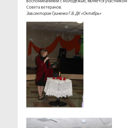
воспоминаниями с молодежью, является участником 
Совета ветеранов.
Зав.сектором Гриненко Г.В. ДК «Октябрь»