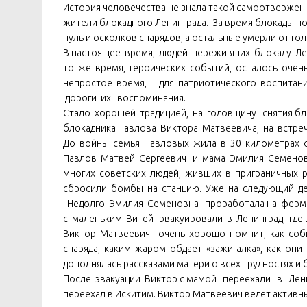
История человечества не знала такой самоотверженн
жители блокадного Ленинграда. За время блокады по
пуль и осколков снарядов, а остальные умерли от гол
В настоящее время, людей переживших блокаду Ле
то же время, героических событий, осталось очен
непростое время, для патриотического воспитан
дороги их воспоминания.
Стало хорошей традицией, на годовщину снятия бл
блокадника Павлова Виктора Матвеевича, на встр
До войны семья Павловых жила в 30 километрах от
Павлов Матвей Сергеевич и мама Эмилия Семеновн
многих советских людей, живших в приграничных р
сбросили бомбы на станцию. Уже на следующий ден
Недолго Эмилия Семеновна проработала на ферме. 
с маленьким Витей эвакуировали в Ленинград, где 
Виктор Матвеевич очень хорошо помнит, как соб
снаряда, каким жаром обдает «зажигалка», как они
дополнялась рассказами матери о всех трудностях и 
После эвакуации Виктор с мамой переехали в Ленинс
переехал в Искитим. Виктор Матвеевич ведет активн