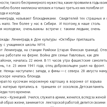
ости, такого беспримерного мужества, какие проявили в годы во
гибло более миллиона человек и только треть из них погибли от
ода и холода.
нинграда, называют блокадниками. Свидетелей тех страшных и
ь мало. Тем более у нас в Сибири. И поэтому, в наше столь
ия молодежи, очень важны встречи с такими людьми, очень
окады Ленинграда, в Дом культуры «Октябрь» приглашать
ечу с учащимися школы №14.
 Ленинграда, на станции Раяйоки (старая Финская граница). Оте
а работали на ферме. Война для семьи Павловых, как для
айонах, началась 22 июня. В 11 часов утра фашистские самоле
ь, т.е. 23 июня 1941 года, отец добровольцем ушел на фронт.
Немцы наступали с запада, а фины — с севера. 28 августа мам
вскоре началась блокада.
ирал по кусочкам мороженую картошку в воронке от взрыва
 с матерью прятались в траншеях от осколков. Детская память
бедах того времени.
к – Кузнецкий. Учился, служил в армии, женился, вслед за женой
ый образ жизни, занимается лекторской работой, делится своими