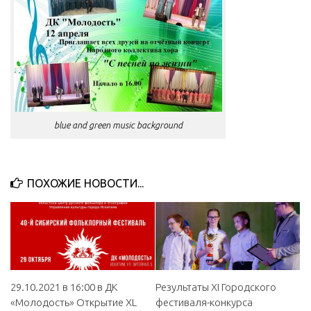
МБУ Дом культуры «Молодость»
МБУ Дом культуры «Октябрь»
МБОУ ДО «Детская школа искусств»
МБОУ ДО «Детская музыкальная школа»
МБУК «Искитимский городской историко-художественный
музей»
blue and green music background
МБУ Парк культуры и отдыха им. И.В. Коротеева
МБУК «Централизованная библиотечная система»
ПОХОЖИЕ НОВОСТИ...
ДК «Россия»
Афиша
Независимая оценка качества
Контакты
29.10.2021 в 16:00 в ДК
Результаты XI Городского
«Молодость» Открытие XL
фестиваля-конкурса