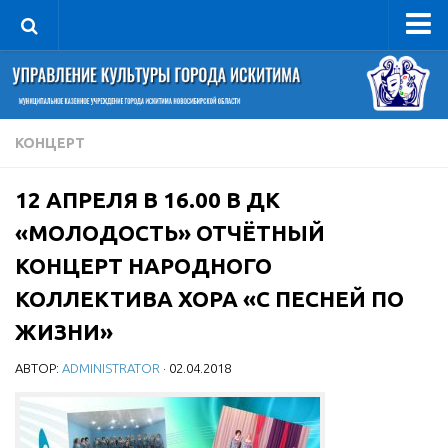
Управление
Руководитель
Сведения об организации
КОНЦЕРТ
Структура
12 АПРЕЛЯ В 16.00 В ДК
Книга почета культуры
«МОЛОДОСТЬ» ОТЧЁТНЫЙ
Фотогалерея
КОНЦЕРТ НАРОДНОГО
Документы
КОЛЛЕКТИВА ХОРА «С ПЕСНЕЙ ПО
Учредительные документы
ЖИЗНИ»
Правовая база
АВТОР:
ADMINISTRATOR
· 02.04.2018
Противодействие коррупции
Отчеты о деятельности
Учреждения культуры