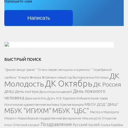
Напишите нам
Написать
Решаем вместе</div > </div > </div >
БЫСТРЫЙ ПОИСК
Есть вопрос?
"Диалог вокруг рояля"
"О чем говорят женщины и мужчины"
"Серебряный
ДК
</span >
гребень"
8 марта
Вечёрка
Встречаем новый год
Выставка семьи Когтевых
ДК Октябрь
Молодость
ДК Россия
Напишите нам
</span >
День пожилого
ДМШ
День матери
День открытых дверей
</div >
человека
Джаз-коктейль
Дуэт+
И.В. Коротеев
Избирательное право
МБОУ ДОД "ДМШ"
Искитимская художественная выставка
Красная ярмарка
МБУК "ИГИХМ"
МБУК "ЦБС"
Написать
</div > </div >
Мастер и Маргарита
</div >
</button >
Мюзикл
Новосибирская государственная филармония
Ночь искусств
Открытие
</div >
Поздравление
Русский музей
елки
Отчетный концерт
Сказка Карабаса