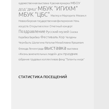
</div >
МБОУ
художественная выставка
Красная ярмарка
МБУК "ИГИХМ"
ДОД "ДМШ"
МБУК "ЦБС"
Мастер и Маргарита
Мюзикл
Новосибирская государственная филармония
Ночь
искусств
Открытие елки
Отчетный концерт
Поздравление
Русский музей
Сказка
Фестиваль
Хор
Карабаса Барабаса
Чалдоны
Чернбыль
Шалагина Наталья Михайловна
Ярошевич
выставка
блокада Ленинграда
выставка
праздник
«Жизнь замечательных людей»
дпи
собрание трудовых коллективов
фонд "Таланты мира"
СТАТИСТИКА ПОСЕЩЕНИЙ